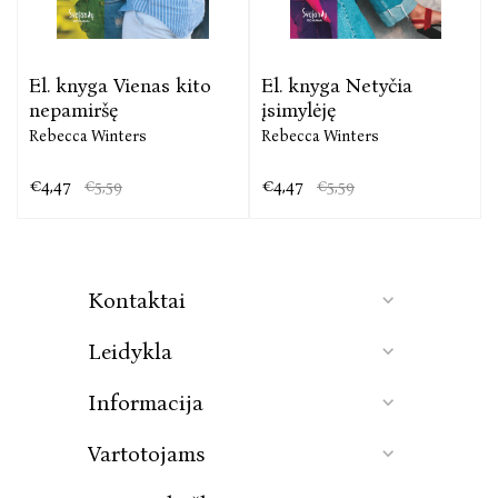
El. knyga Vienas kito
El. knyga Netyčia
nepamiršę
įsimylėję
Rebecca Winters
Rebecca Winters
€4,47
€4,47
€5,59
€5,59
Kontaktai
Leidykla
Informacija
Vartotojams