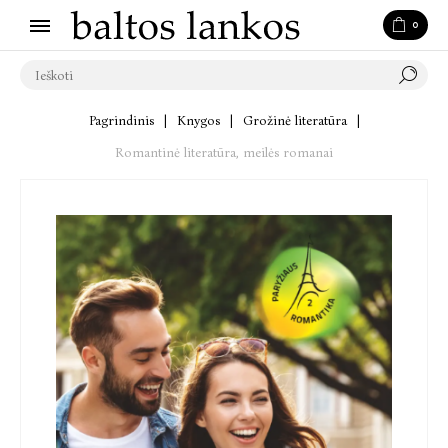
0
Pagrindinis
|
Knygos
|
Grožinė literatūra
|
Romantinė literatūra, meilės romanai