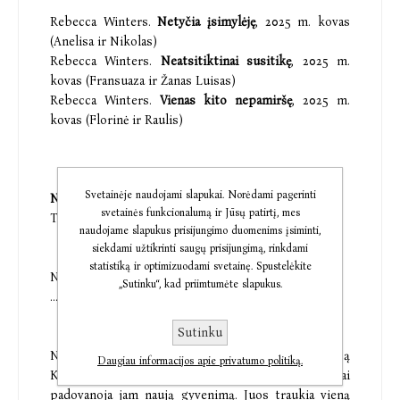
Rebecca Winters.
Netyčia įsimylėję
, 2025 m. kovas
(Anelisa ir Nikolas)
Rebecca Winters.
Neatsitiktinai susitikę
, 2025 m.
kovas (Fransuaza ir Žanas Luisas)
Rebecca Winters.
Vienas kito nepamiršę
, 2025 m.
kovas (Florinė ir Raulis)
Svetainėje naudojami slapukai. Norėdami pagerinti
Neatsitiktinai susitikę
svetainės funkcionalumą ir Jūsų patirtį, mes
Trijų knygų serija Paryžiaus romantika. Antra knyga
naudojame slapukus prisijungimo duomenims įsiminti,
siekdami užtikrinti saugų prisijungimą, rinkdami
statistiką ir optimizuodami svetainę. Spustelėkite
Netikėta pažintis…
„Sutinku“, kad priimtumėte slapukus.
…su milijardieriumi!
Sutinku
Nicoje sutikusi žavų buvusį kariškį Žaną Luisą
Daugiau informacijos apie privatumo politiką.
Koselį, gydytoja Fransuaza Valmi kuo tikriausiai
padovanoja jam naują gyvenimą. Juos traukia vieną