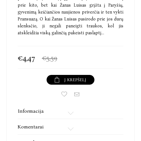
prie kito, bet kai Žanas Luisas grįžta į Paryžių,
gyvenimą keičiančios naujienos priverčia ir ten vykti
Fransuazą. O kai Žanas Luisas pasirodo prie jos durų
slenksčio, ji negali paneigti traukos, kol jis
atskleidžia viską galinčią pakeisti paslaptį…
€4,47
€5,59
Į KREPŠELĮ
Informacija
Komentarai