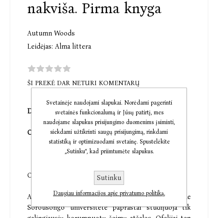
nakviša. Pirma knyga
Autumn Woods
Leidėjas:
Alma littera
ŠI PREKĖ DAR NETURI KOMENTARŲ
Svetainėje naudojami slapukai. Norėdami pagerinti
Dėl jos jis sudegintų visą pasaulį...
svetainės funkcionalumą ir Jūsų patirtį, mes
naudojame slapukus prisijungimo duomenims įsiminti,
O ji ketina jo pasaulį paversti pelenais.
siekdami užtikrinti saugų prisijungimą, rinkdami
statistiką ir optimizuodami svetainę. Spustelėkite
„Sutinku“, kad priimtumėte slapukus.
Ofelija Vinters trokšta keršto.
Sutinku
Daugiau informacijos apie privatumo politiką.
Atokiose Škotijos aukštumose įsikūrusiame
Sorousongo universitete paprastai studijuoja tik