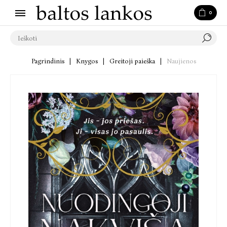
0
Pagrindinis
|
Knygos
|
Greitoji paieška
|
Naujienos