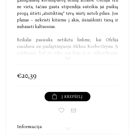
galingiausių korumpuotų šeimų atžalos. Ofelijai ten
ne vieta, tačiau gauta stipendija suteikia jai puikią
progą ištirti „atsitiktinę“ tėvų mirtį netoli pilies. Jos
planas – nekristi kitiems į akis, išsiaiškinti tiesą ir
nubausti kaltuosius.
Reikalai pasisuka netikėta linkme, kai Ofelija
susiduria su paslaptinguoju Aleksu Korbo-Grynu. Ji
įsitikinusi, kad jis toks pat kaip ir jo milijardierius
tėvas, pagrindinis įtariamasis, – pabaisa avies kailyje.
Iki šiol Ofelija kliovėsi tik savimi, bet kai nežinomas
€20,39
kankintojas pradeda ją persekioti, mergina supranta,
kad viena Sorousonge neišgyvens. Aleksas tampa jos
netikėtu sąjungininku ir alibi. Ofelijos keršto planas
Į KREPŠELĮ
susvyruoja – ji ima įsimylėti po kieta išore slypinčią
jautrią Alekso širdį.
Ar dabar ji pajėgs sunaikinti Alekso pasaulį?
Informacija