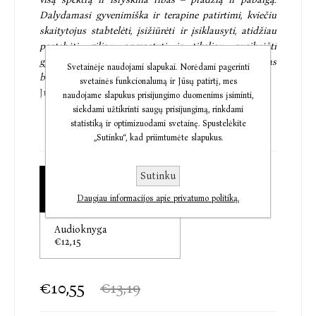
Dalydamasi gyvenimiška ir terapine patirtimi, kviečiu
skaitytojus stabtelėti, įsižiūrėti ir įsiklausyti, atidžiau
pastebėti, giliau apmąstyti ir tiksliau nusibrėžti
gyvenimą formuojančių įvykių kontūrus. ... kad tai, kas
Svetainėje naudojami slapukai. Norėdami pagerinti
baigėsi, būtų ne tik užbaigta, bet ir išbaigta...
svetainės funkcionalumą ir Jūsų patirtį, mes
Jurga Dapkevičienė
naudojame slapukus prisijungimo duomenims įsiminti,
siekdami užtikrinti saugų prisijungimą, rinkdami
statistiką ir optimizuodami svetainę. Spustelėkite
„Sutinku“, kad priimtumėte slapukus.
„Kas būna, jei nejaučiame, neišgyvename pabaigų?
Viskas tęsiasi tarsi amžinai, dingsta atskaitos taškai.
Gyvenimas, vykstantis be jokių ribų, tampa
Sutinku
Elektroninė knyga
užsistovėjusia pelke, kur daug visokiausios gyvybės,
€10,55
Daugiau informacijos apie privatumo politiką.
bet trūksta ribų, judėjimo, atsinaujinimo.“
Audioknyga
• Atsikirti ir išsiskirti
€12,15
• Išeiti iš darbo
• Mesti žalingą įprotį
• Palaidoti
€10,55
€13,19
-
tai ne vien išoriniai veiksmai, bet ir svarbūs vidiniai