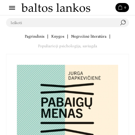
0
Pagrindinis
|
Knygos
|
Negrožinė literatūra
|
Populiarioji psichologija, saviugda