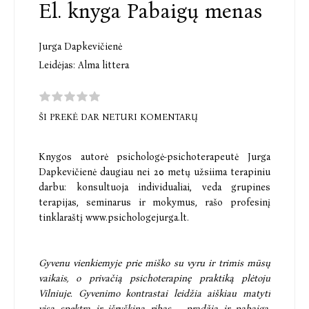
El. knyga Pabaigų menas
Jurga Dapkevičienė
Leidėjas:
Alma littera
ŠI PREKĖ DAR NETURI KOMENTARŲ
Knygos autorė psichologė-psichoterapeutė Jurga
Dapkevičienė daugiau nei 20 metų užsiima terapiniu
darbu: konsultuoja individualiai, veda grupines
terapijas, seminarus ir mokymus, rašo profesinį
tinklaraštį www.psichologejurga.lt.
Gyvenu vienkiemyje prie miško su vyru ir trimis mūsų
vaikais, o privačią psichoterapinę praktiką plėtoju
Vilniuje. Gyvenimo kontrastai leidžia aiškiau matyti
visą spektrą ir išryškina ribas – pradžią ir pabaigą.