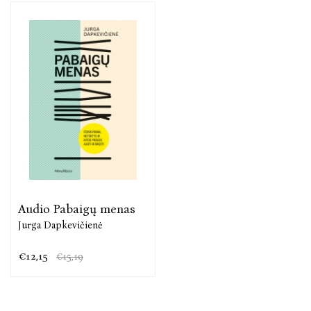
Praktiniai patarimai ir pratimai, meditaciniai tekstai
padės giliau pažinti ir aiškiau suvokti save, atrasti
stiprybės šaltinius ir kūrybiškus problemų
sprendimo būdus.
Audio Pabaigų menas
Jurga Dapkevičienė
€12,15
€15,19