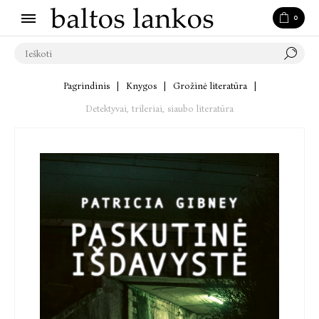
0
Pagrindinis
|
Knygos
|
Grožinė literatūra
|
Detektyvai, trileriai, siaubo literatūra