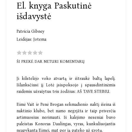
El. knyga Paskutinė
išdavystė
Patricia Gibney
Leidėjas:
Jotema
ŠI PREKĖ DAR NETURI KOMENTARŲ
Ji kilstelėjo voko atvartą ir ištraukė baltą lapelį.
Išlanksčiusi jį Lotė įsispoksojo į spausdintinėmis
raidėmis užrašytus tris žodžius: AŠ TAVE STEBIU.
Eimė Vait ir Penė Brogan sekmadienio naktį išeina iš
naktinio klubo, bet namo negrįžta ir taip priverčia
artimuosius nerimauti. Iš kalėjimo neseniai buvo
paleistas Konoras Daulingas, vyras, kunkuliuojantis
neapykanta Eimei, mat per ją pateko už grotų.