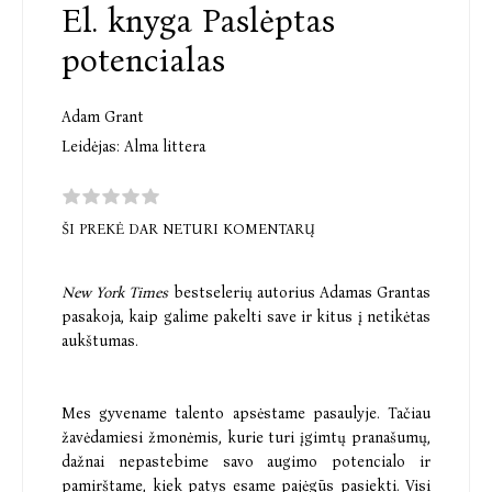
El. knyga Paslėptas
potencialas
Adam Grant
Leidėjas:
Alma littera
ŠI PREKĖ DAR NETURI KOMENTARŲ
New York Times
bestseleri
ų autorius Adamas Grantas
pasakoja, kaip galime pakelti save ir kitus į netikėtas
aukštumas.
Mes gyvename talento apsėstame pasaulyje. Tačiau
žavėdamiesi žmonėmis, kurie turi įgimtų pranašumų,
dažnai nepastebime savo augimo potencialo ir
pamirštame, kiek patys esame pajėgūs pasiekti. Visi