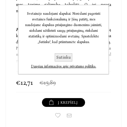
mes turime galimybę tobulėti. O jei proga
nepasitaiko, yra būdų, kaip ją sukurti.
Svetainėje naudojami slapukai. Norėdami pagerinti
svetainės funkcionalumą ir Jūsų patirtį, mes
naudojame slapukus prisijungimo duomenims įsiminti,
Paslėptas potencialas
siūlo naują sistemą, padedančią
siekdami užtikrinti saugų prisijungimą, rinkdami
kelti siekius ir viršyti lūkesčius, nukreipdama
statistiką ir optimizuodami svetainę. Spustelėkite
dėmesį nuo įgimto genialumo į mokymosi galią.
„Sutinku“, kad priimtumėte slapukus.
Pasakodamas įtikinamas istorijas ir pristatydamas
novatoriškus tyrimus knygos autorius parodo, kad
Sutinku
pažanga labiau priklauso ne nuo to, kiek sunkiai
Daugiau informacijos apie privatumo politiką.
dirbate, bet nuo to, kaip gerai mokotės. Augimas
nėra susijęs su jūsų turimu talentu
– j
į skatina
charakterio ugdymas. Ši knyga parodo, kaip
€12,71
€15,89
kiekvienas gali pasiekti didesnius dalykus. Tikrasis
jūsų potencialo matas
– ne pasiektos vir
šūnės
aukštis, o tai, kiek toli nuėjote, kad ją pasiektumėte.
Į KREPŠELĮ
Ši nuostabi knyga atskleidžia, ko reikia, kad taptum
geresne savo versija. Adamas Grantas parodo kelią,