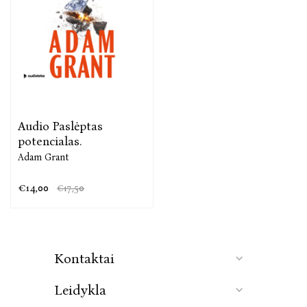
paskirti Amerikos psicholog
ų asociacijos ir
Nacionalinio mokslo fondo apdovanojimai už
išskirtinius mokslinius pasiekimus. Grantas baigė
Harvardo universitetą, o Mičigano universitete įgijo
daktaro laipsnį, be to, jis yra buvęs jaunių olimpinių
žaidynių tramplino šuolininku. Autorius gyvena
Filadelfijoje su žmona ir trimis vaikais.
Audio Paslėptas
potencialas.
Adam Grant
€14,00
€17,50
Kontaktai
Leidykla