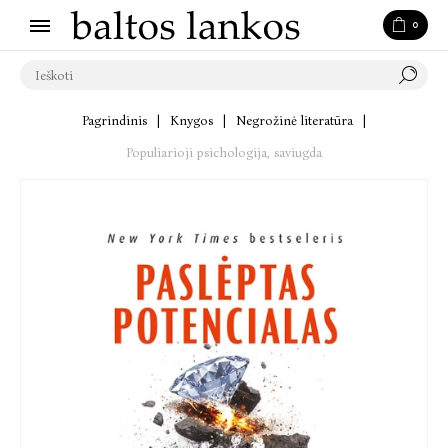
0
Pagrindinis
|
Knygos
|
Negrožinė literatūra
|
Populiarioji psichologija, saviugda