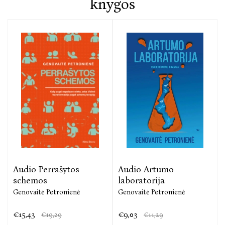
knygos
Šioje augimo kelionėje pradėsime stebėtis, kaip
esame nutolę nuo savo tikrųjų jausmų ir poreikių.
Genovaitė Petronienė
– tarptautinės schemų
terapijos psichoterapeutė ir supervizorė, patyrusi
praktinių seminarų vedėja, suteikianti klientams
įrankių pakeisti save, 8 psichologinių ir grožinių
knygų autorė, 8 metus vykstančios radijo laidos
„Apie tave“ autorė. Ji nuolat konsultuoja schemų
terapijos metodu ir veda augimo pagal schemų
Audio Perrašytos
Audio Artumo
terapiją programas.
schemos
laboratorija
Genovaitė Petronienė
Genovaitė Petronienė
Psichoterapeutės Genovaitės Petronienės interneto
svetainė www.psichologas.info
€15,43
€9,03
€19,29
€11,29