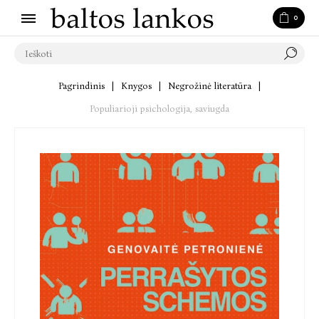
0
Pagrindinis
|
Knygos
|
Negrožinė literatūra
|
Populiarioji psichologija, saviugda