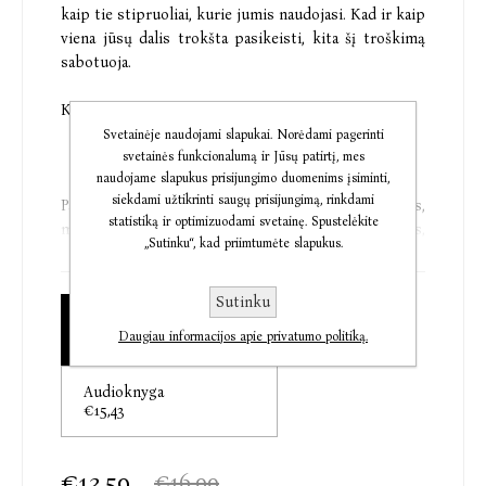
kaip tie stipruoliai, kurie jumis naudojasi. Kad ir kaip
viena jūsų dalis trokšta pasikeisti, kita šį troškimą
sabotuoja.
Kaip išmokti šį sabotažą išjungti?
Svetainėje naudojami slapukai. Norėdami pagerinti
svetainės funkcionalumą ir Jūsų patirtį, mes
naudojame slapukus prisijungimo duomenims įsiminti,
siekdami užtikrinti saugų prisijungimą, rinkdami
Paliktumas, nesėkmės baimė, perfekcionizmas,
statistiką ir optimizuodami svetainę. Spustelėkite
menkavertiškumas ir t. t. – tai senos žaizdos,
„Sutinku“, kad priimtumėte slapukus.
neišmoktos vaikystės pamokos, aštrūs charakterio
kampai arba, psichoterapeutų kalba tariant,
kognityvinės schemos. Kiekviena jų – tai vis kita
Sutinku
Elektroninė knyga
tarakonų rūšis mūsų galvoje. Kodėl šalto tėvo dukra
Daugiau informacijos apie privatumo politiką.
€13,59
susiranda šaltą vyrą? Pasikartojimų ironija, nulemta
schemų... Kasdienybėje jos pasireiškia per režimus –
Audioknyga
mums vis koją kišančias būsenas: pažeidžiamumą,
€15,43
savigraužą, reakcijas į stresą.
Knygoje rasite aiškų mūsų problemų žemėlapį, jų
€13,59
€16,99