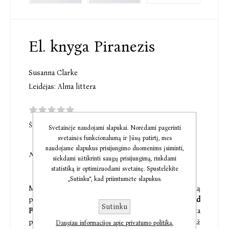
El. knyga Piranezis
Susanna Clarke
Leidėjas:
Alma littera
ŠI PREKĖ DAR NETURI KOMENTARŲ
Svetainėje naudojami slapukai. Norėdami pagerinti
svetainės funkcionalumą ir Jūsų patirtį, mes
naudojame slapukus prisijungimo duomenims įsiminti,
Namo Grožis begalinis, jo Gerumas beribis.
siekdami užtikrinti saugų prisijungimą, rinkdami
statistiką ir optimizuodami svetainę. Spustelėkite
„Sutinku“, kad priimtumėte slapukus.
Magiška istorija, kurios veiksmas vyksta į sapną
panašioje alternatyvioje tikrovėje, nominuota
World
Sutinku
Fantasy Awards
premijai ir įvertinta
prestižine
Women's Prize for Fiction
premija už
Daugiau informacijos apie privatumo politiką.