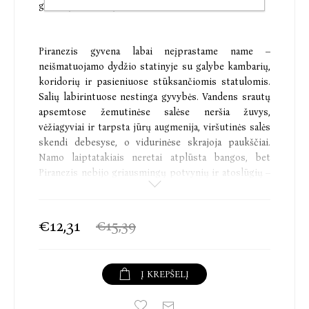
grožinę literatūrą.
Piranezis gyvena labai neįprastame name –
neišmatuojamo dydžio statinyje su galybe kambarių,
koridorių ir pasieniuose stūksančiomis statulomis.
Salių labirintuose nestinga gyvybės. Vandens srautų
apsemtose žemutinėse salėse neršia žuvys,
vėžiagyviai ir tarpsta jūrų augmenija, viršutinės salės
skendi debesyse, o vidurinėse skrajoja paukščiai.
Namo laiptatakiais neretai atplūsta bangos, bet
Piranezis nebijo griausmingų potvynių ir atoslūgių –
jis puikiai orientuojasi salių ir koridorių
labirintuose. Jis yra mokslininkas ir gyvena tam, kad
žvalgytų namą.
€12,31
€15,39
Du sykius per savaitę Piranezį aplanko vyras,
Į KREPŠELĮ
pramintas Kitu. Kartais jis prašo padėti ieškoti
informacijos apie name slypinčias Didžias ir Slaptas