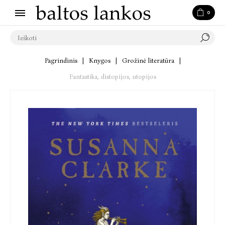
0
Pagrindinis
|
Knygos
|
Grožinė literatūra
|
Fantastika, distopijos, utopijos