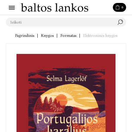
0
Pagrindinis
|
Knygos
|
Formatas
|
Elektroninės knygos