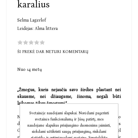
karalius
Selma Lagerlof
Leidėjas:
Alma littera
ŠI PREKĖ DAR NETURI KOMENTARŲ
Nuo 14 metų
„Žmogus, kuris nejaučia savo širdies plastant nei
skausme, nei džiaugsme, žinoma, negali būti
laikomas tikru žmogumi.“
Svetainėje naudojami slapukai. Norėdami pagerinti
Nėra ir nebuvo didesnio stebuklo neturtingo
svetainės funkcionalumą ir Jūsų patirtį, mes
darbininko Jano gyvenime, kaip dukros Klaros
naudojame slapukus prisijungimo duomenims įsiminti,
Giulos gimimas. Dabar Jano širdis plaka tik dėl
siekdami užtikrinti saugų prisijungimą, rinkdami
greitai augančios mažylės. Kai Klara Giula užauga ir
statistiką ir optimizuodami svetainę. Spustelėkite