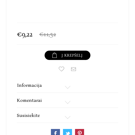
€9,22
€11,52
Į KREPŠELĮ
Informacija
Komentarai
Susisiekite