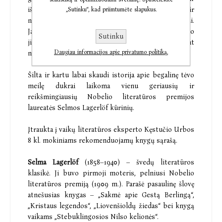
išvyksta iš gimtųjų namų, meilė dukrai ir
„Sutinku“, kad priimtumėte slapukus.
nepakeliamas jos ilgesys jaukia protą senam tėvui.
Janas įtiki, kad jo dukra yra Portugalijos karalienė, o
Sutinku
jis – karalius, varganame kaime laukiantis grįžtant
Daugiau informacijos apie privatumo politiką.
nuostabiosios dukros...
Šilta ir kartu labai skaudi istorija apie begalinę tėvo
meilę dukrai laikoma vienu geriausių ir
reikšmingiausių Nobelio literatūros premijos
laureatės Selmos Lagerlöf kūrinių.
Įtraukta į vaikų literatūros eksperto Kęstučio Urbos
8 kl. mokiniams rekomenduojamų knygų sąrašą.
Selma Lagerlöf
(1858–1940) – švedų literatūros
klasikė. Ji buvo pirmoji moteris, pelniusi Nobelio
literatūros premiją (1909 m.). Parašė pasaulinę šlovę
atnešusias knygas – „Sakmė apie Gestą Berlingą“,
„Kristaus legendos“, „Liovenšioldų žiedas“ bei knygą
vaikams „Stebuklingosios Nilso kelionės“.