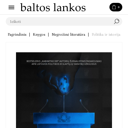
0
Pagrindinis
|
Knygos
|
Negrožinė literatūra
|
Politika ir istorija