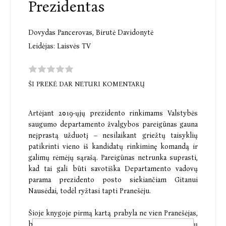
Prezidentas
Dovydas Pancerovas
,
Birutė Davidonytė
Leidėjas:
Laisvės TV
ŠI PREKĖ DAR NETURI KOMENTARŲ
Artėjant 2019-ųjų prezidento rinkimams Valstybės
saugumo departamento žvalgybos pareigūnas gauna
neįprastą užduotį – nesilaikant griežtų taisyklių
patikrinti vieno iš kandidatų rinkiminę komandą ir
galimų rėmėjų sąrašą. Pareigūnas netrunka suprasti,
kad tai gali būti savotiška Departamento vadovų
parama prezidento posto siekiančiam Gitanui
Nausėdai, todėl ryžtasi tapti Pranešėju.
Šioje knygoje pirmą kartą prabyla ne vien Pranešėjas,
bet ir dešimtys kitų liudininkų, savo akimis mačiusių