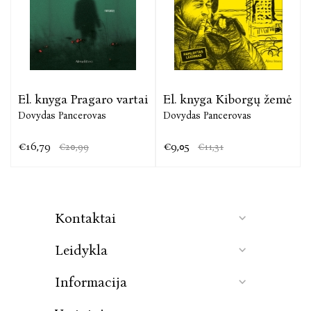
televizinės dokumentikos filmai – „Fūrų vergai“,
„Pažemintųjų palata“, „Kyjivo trasa“ – sudomino
šimtus tūkstančių žiūrovų. Už savo darbus jie pelnė
Peter Greste Freedom Of Speech ir Future Story
tarptautinius apdovanojimus, Lietuvos žurnalistų
sąjungos, Vilniaus universiteto, Vilniaus politikos
analizės instituto, Romo Sakadolskio, Gailių klano
El. knyga Pragaro vartai
El. knyga Kiborgų žemė
premijas už tiriamąją žurnalistiką.
Dovydas Pancerovas
Dovydas Pancerovas
€16,79
€9,05
€20,99
€11,31
Kontaktai
Leidykla
Informacija