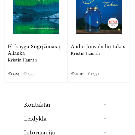
Nė nepastebėsite, kaip pasieksite paskutinį skyrių.
The Seattle Times
Kristin Hannah su vyru ir sūnumi gyvena Vašingtone
ir Havajuose. Rašytoja gimė 1960 m. Kalifornijoje, bet
El. knyga Sugrįžimas į
Audio Jonvabalių takas
dar vaikystėje persikėlė į Vašingtoną. Studijavo teisę,
Aliaską
Kristin Hannah
kelerius metus dirbo teisininke, bet galiausiai
Kristin Hannah
nusprendė atsidėti rašymui. K. Hannah yra parašiusi
jau per dvi dešimtis romanų — istorijas apie moterų
€9,24
€10,01
€11,55
€12,51
bičiulystę, motinystę, nesutarimus šeimoje.
Kontaktai
Leidykla
Informacija