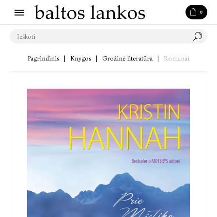
0
Pagrindinis
|
Knygos
|
Grožinė literatūra
|
Romanai