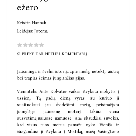
ežero
Kristin Hannah
Leidėjas:
Jotema
ŠI PREKĖ DAR NETURI KOMENTARŲ
Jausminga ir švelni istorija apie meilę, netektį, aistrą
bei trapias šeimas jungiančias gijas.
Vienintelis Anės Kolvater vaikas išvyksta mokytis į
užsienį. Tą pačią dieną vyras, su kuriuo ji
susituokusi jau dvidešimt metų, prisipažįsta
įsimylėjęs jaunesnę moterį. Likusi viena
susvetimėjusiuose namuose, Anė skaudžiai suvokia,
kad visus tuos metus pamažu nyko. Vieniša ir
išsigandusi ji išvyksta į Mistiką, mažą Vašingtono