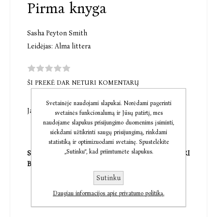
Pirma knyga
Sasha Peyton Smith
Leidėjas:
Alma littera
ŠI PREKĖ DAR NETURI KOMENTARŲ
Svetainėje naudojami slapukai. Norėdami pagerinti
Jaunimui nuo 16 metų.
svetainės funkcionalumą ir Jūsų patirtį, mes
naudojame slapukus prisijungimo duomenims įsiminti,
siekdami užtikrinti saugų prisijungimą, rinkdami
statistiką ir optimizuodami svetainę. Spustelėkite
„Sutinku“, kad priimtumėte slapukus.
SUDARYDAMAS SANDORĮ SU FĖJOMIS, TURI
BŪTI PASIRENGĘS SUSIMOKĖTI.
Sutinku
Daugiau informacijos apie privatumo politiką.