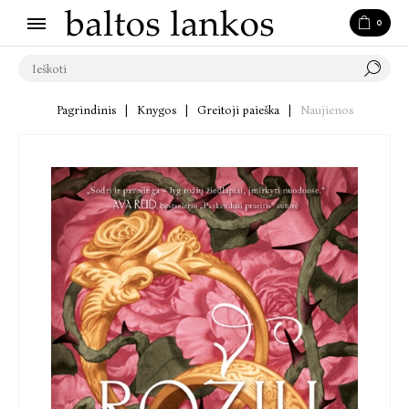
0
Pagrindinis
|
Knygos
|
Greitoji paieška
|
Naujienos