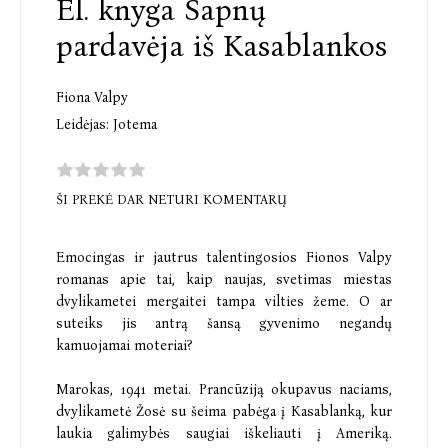
El. knyga Sapnų
pardavėja iš Kasablankos
Fiona Valpy
Leidėjas:
Jotema
ŠI PREKĖ DAR NETURI KOMENTARŲ
Emocingas ir jautrus talentingosios Fionos Valpy
romanas apie tai, kaip naujas, svetimas miestas
dvylikametei mergaitei tampa vilties žeme. O ar
suteiks jis antrą šansą gyvenimo negandų
kamuojamai moteriai?
Marokas, 1941 metai. Prancūziją okupavus naciams,
dvylikametė Žosė su šeima pabėga į Kasablanką, kur
laukia galimybės saugiai iškeliauti į Ameriką.