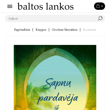
0
Pagrindinis
|
Knygos
|
Grožinė literatūra
|
Romanai