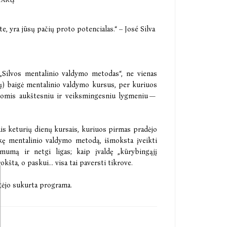
e, yra jūsų pačių proto potencialas.“ – José Silva
 „Silvos mentalinio valdymo metodas“, ne vienas
ių) baigė mentalinio valdymo kursus, per kuriuos
liomis aukštesniu ir veiksmingesniu lygmeniu —
ais keturių dienų kursais, kuriuos pirmas pradėjo
lkę mentalinio valdymo metodą, išmoksta įveikti
amumą ir netgi ligas; kaip įvaldę „kūrybingąjį
okšta, o paskui... visa tai paversti tikrove.
gėjo sukurta programa.