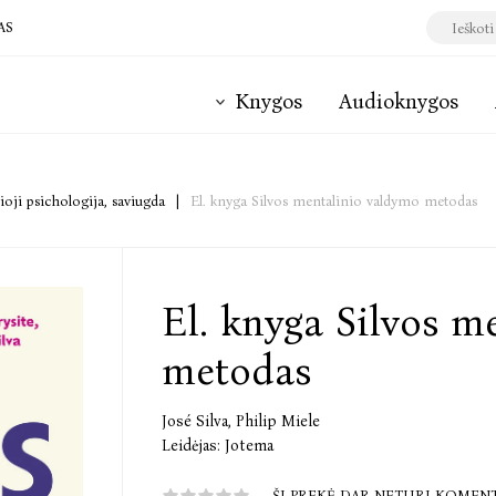
AS
Knygos
Audioknygos
ioji psichologija, saviugda
|
El. knyga Silvos mentalinio valdymo metodas
El. knyga Silvos m
metodas
José Silva
,
Philip Miele
Leidėjas:
Jotema
ŠI PREKĖ DAR NETURI KOMEN