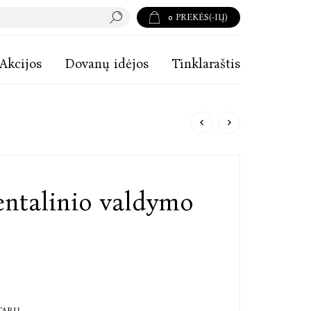
0
PREKĖS(-IŲ)
Akcijos
Dovanų idėjos
Tinklaraštis
entalinio valdymo
TARŲ