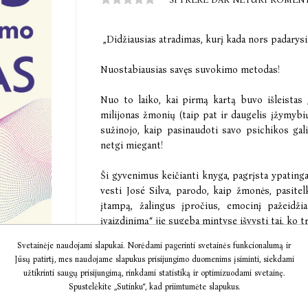
„Didžiausias atradimas, kurį kada nors padarysit
Nuostabiausias savęs suvokimo metodas!
Nuo to laiko, kai pirmą kartą buvo išleistas
milijonas žmonių (taip pat ir daugelis įžymyb
sužinojo, kaip pasinaudoti savo psichikos ga
netgi miegant!
Ši gyvenimus keičianti knyga, pagrįsta ypating
vesti José Silva, parodo, kaip žmonės, pasite
įtampą, žalingus įpročius, emocinį pažeidži
įvaizdinimą“ jie sugeba mintyse išvysti tai, ko tr
Svetainėje naudojami slapukai. Norėdami pagerinti svetainės funkcionalumą ir
Pasaulinio garso mentalinio valdymo kursų stei
Jūsų patirtį, mes naudojame slapukus prisijungimo duomenims įsiminti, siekdami
užtikrinti saugų prisijungimą, rinkdami statistiką ir optimizuodami svetainę.
Spustelėkite „Sutinku“, kad priimtumėte slapukus.
€8,47
€10,59