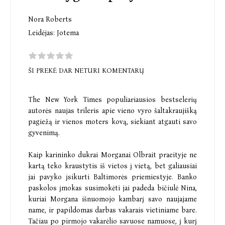
Nora Roberts
Leidėjas:
Jotema
ŠI PREKĖ DAR NETURI KOMENTARŲ
The New York Times populiariausios bestselerių
autorės naujas trileris apie vieno vyro šaltakraujišką
pagiežą ir vienos moters kovą, siekiant atgauti savo
gyvenimą.
Kaip karininko dukrai Morganai Olbrait praeityje ne
kartą teko kraustytis iš vietos į vietą, bet galiausiai
jai pavyko įsikurti Baltimorės priemiestyje. Banko
paskolos įmokas susimokėti jai padeda bičiulė Nina,
kuriai Morgana išnuomojo kambarį savo naujajame
name, ir papildomas darbas vakarais vietiniame bare.
Tačiau po pirmojo vakarėlio savuose namuose, į kurį