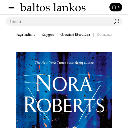
0
Pagrindinis
|
Knygos
|
Grožinė literatūra
|
Romanai