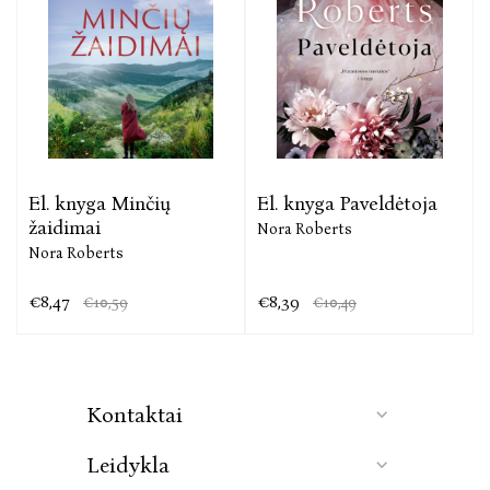
El. knyga Minčių
El. knyga Paveldėtoja
žaidimai
Nora Roberts
Nora Roberts
€8,47
€8,39
€10,59
€10,49
Kontaktai
Leidykla