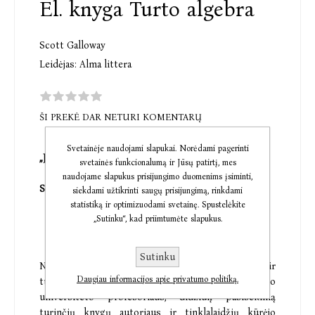
El. knyga Turto algebra
Scott Galloway
Leidėjas:
Alma littera
ŠI PREKĖ DAR NETURI KOMENTARŲ
Svetainėje naudojami slapukai. Norėdami pagerinti
„Jums reikia
šios knygos.“
svetainės funkcionalumą ir Jūsų patirtį, mes
naudojame slapukus prisijungimo duomenims įsiminti,
Steven Bartlett, knygos
„CEO dienora
štis“ autorius
siekdami užtikrinti saugų prisijungimą, rinkdami
statistiką ir optimizuodami svetainę. Spustelėkite
„Sutinku“, kad priimtumėte slapukus.
Sutinku
Nepakeičiamas vadovas, kaip atverti kelią sėkmei ir
Daugiau informacijos apie privatumo politiką.
turtui savo gyvenime, parašytas Niujorko
universiteto profesoriaus, didžiulį pasisekimą
turinčių knygų autoriaus ir
tinklalaidžių
kūrėjo