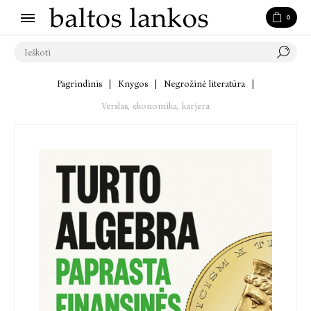
0
Pagrindinis
|
Knygos
|
Negrožinė literatūra
|
Verslas, ekonomika, karjera