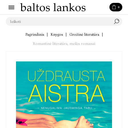
0
Pagrindinis
|
Knygos
|
Grožinė literatūra
|
Romantinė literatūra, meilės romanai