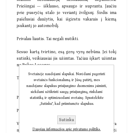
Priešingai — išklauso, apsaugo ir supranta. Jaučiu
prie pusryčių stalo jo veriantį žvilgsnį. Širdis ima
pašėlusiai daužytis, kai išgirstu vakarais į kiemą
įsukantį jo automobilį.
Privalau liautis. Tai negali nutikti.
Sesuo kartą tvirtino, esą gerų vyrų nebūna. Jei tokį
sutinki, veikiausiai jis užimtas. Tačiau šįkart užimtas
ne Paikas Losonas.
Svetainėje naudojami slapukai. Norėdami pagerinti
Tai aš turiu vaikiną.
svetainės funkcionalumą ir Jūsų patirtį, mes
naudojame slapukus prisijungimo duomenims įsiminti,
siekdami užtikrinti saugų prisijungimą, rinkdami
PAIKAS
statistiką ir optimizuodami svetainę. Spustelėkite
„Sutinku“, kad priimtumėte slapukus.
Priglaudžiau ją po savo stogu, nes norėjau padėti.
Sutinku
Vis dėlto dienoms bėgant paaiškėja, kad lengva
Daugiau informacijos apie privatumo politiką.
nebus. Privalau liautis apie ją svajojęs, nebesulaikyti