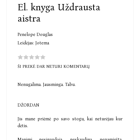
El. knyga Uždrausta
aistra
Penelope Douglas
Leidėjas:
Jotema
ŠI PREKĖ DAR NETURI KOMENTARŲ
Nenugalima. Jausminga. Tabu.
DŽORDAN
Jis mane priėmė po savo stogu, kai neturėjau kur
dėtis.
Manimi nesinaudoja, neskaudina, nepamiršta.