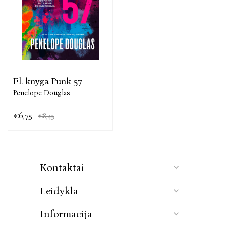
El. knyga Punk 57
Penelope Douglas
€6,75
€8,43
Kontaktai
Leidykla
Informacija