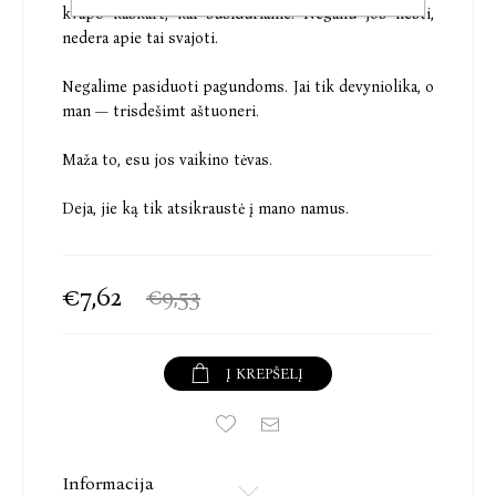
kvapo kaskart, kai susiduriame. Negaliu jos liesti,
nedera apie tai svajoti.
Negalime pasiduoti pagundoms. Jai tik devyniolika, o
man — trisdešimt aštuoneri.
Maža to, esu jos vaikino tėvas.
Deja, jie ką tik atsikraustė į mano namus.
€7,62
€9,53
Į KREPŠELĮ
Informacija