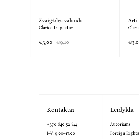
Žvaigždės valanda
Arti
Clarice Lispector
Clari
€3,00
€9,10
€3,
Kontaktai
Leidykla
+370 640 52 844
Autoriams
I–V: 9.00–17.00
Foreign Right