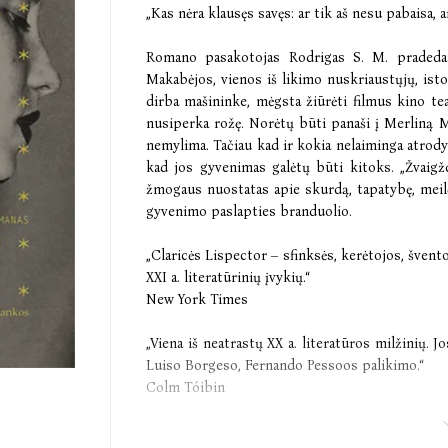
„Kas nėra klausęs savęs: ar tik aš nesu pabaisa, 
Romano pasakotojas Rodrigas S. M. pradeda d
Makabėjos, vienos iš likimo nuskriaustųjų, isto
dirba mašininke, mėgsta žiūrėti filmus kino te
nusiperka rožę. Norėtų būti panaši į Merliną Mo
nemylima. Tačiau kad ir kokia nelaiminga atrodyt
kad jos gyvenimas galėtų būti kitoks. „Žvaigž
žmogaus nuostatas apie skurdą, tapatybę, meilę
gyvenimo paslapties branduolio.
„Claricės Lispector – sfinksės, kerėtojos, šven
XXI a. literatūrinių įvykių.“
New York Times
„Viena iš neatrastų XX a. literatūros milžinių. 
Luiso Borgeso, Fernando Pessoos palikimo.“
Colm Tóibin
„Nepriekaištinga ir nesuklasifikuojama... Sp