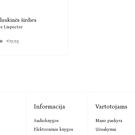
 laukinės širdies
ce Lispector
00
€9,24
Informacija
Vartotojams
Audioknygos
Mano paskyra
s
Elektroninės knygos
Užsakymai