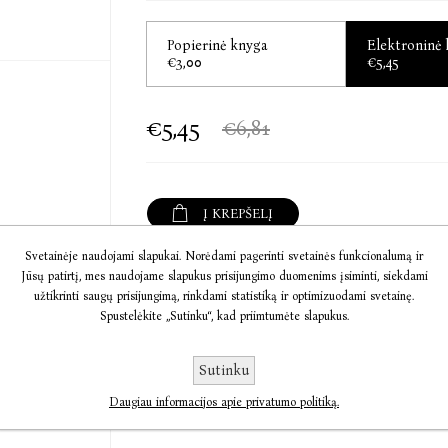
menininkės simbolis. Ji priklauso tam pačiam pa
Edmund White
Popierinė knyga
Elektroninė
€3,00
€5,45
„Viena paslaptingiausių XX a. rašytojų.“
Orhan Pamuk
€5,45
€6,81
„Lispector turi deimanto kietumo intelektą,
laviruoja tarp naivios nuostabos ir išdykėliškos
Rachel Kushner
Į KREPŠELĮ
„Genialumu prilygsta Vladimirui Nabokovui.“
Jeff Vandermeer
Svetainėje naudojami slapukai. Norėdami pagerinti svetainės funkcionalumą ir
Informacija
Jūsų patirtį, mes naudojame slapukus prisijungimo duomenims įsiminti, siekdami
„Ar išdrįsiu pasakyti? Jei jau jos kūryba sujaud
užtikrinti saugų prisijungimą, rinkdami statistiką ir optimizuodami svetainę.
skaityta literatūra.“
Spustelėkite „Sutinku“, kad priimtumėte slapukus.
Komentarai
Benjamin Moser
Sutinku
Susisiekite
Clarice Lispector (Klarisė Lispektor, 1920-1977)
svarbiausia žydų autore po Kafkos, vadinama raš
Daugiau informacijos apie privatumo politiką.
kaip Virginia Woolf“, viena žinomiausių, bet m
Vakarų Ukrainoje, bet dėl antisemitizmo su š