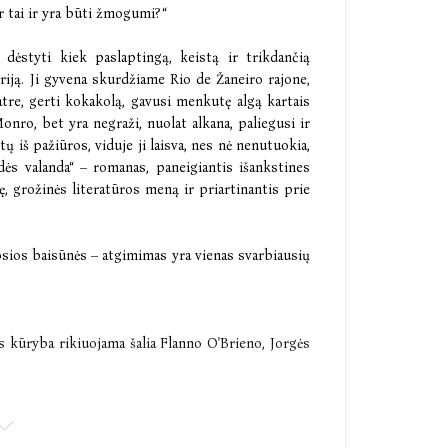
ar tai ir yra būti žmogumi?“
ėstyti kiek paslaptingą, keistą ir trikdančią
riją. Ji gyvena skurdžiame Rio de Žaneiro rajone,
atre, gerti kokakolą, gavusi menkutę algą kartais
nro, bet yra negraži, nuolat alkana, paliegusi ir
ų iš pažiūros, viduje ji laisva, nes nė nenutuokia,
dės valanda“ – romanas, paneigiantis išankstines
, grožinės literatūros meną ir priartinantis prie
tosios baisūnės – atgimimas yra vienas svarbiausių
Jos kūryba rikiuojama šalia Flanno O'Brieno, Jorgės
alvinga, kultūringa, niūri Lispector yra XX a.