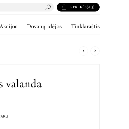
0
PREKĖS(-IŲ)
Akcijos
Dovanų idėjos
Tinklaraštis
s valanda
TARŲ