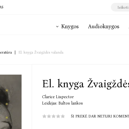
AS
Knygos
Audioknygos
teratūra
|
El. knyga Žvaigždės valanda
El. knyga Žvaigždė
Clarice Lispector
Leidėjas:
Baltos lankos
ŠI PREKĖ DAR NETURI KOMEN