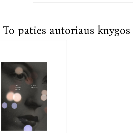
Resifėje, vėliau, persikėlusi į Rio de Žaneirą
Italijoje, Šveicarijoje, Anglijoje, JAV, su juo iš
23-ejų parašė pirmą romaną „Arti laukinės šird
literatūros sensacija. Už šį romaną ji gavo p
To paties autoriaus knygos
Brazilijoje tapo žinoma kaip „uraganas Klarisė“
išleista jai esant gyvai, – laikoma bene svarb
devyni romanai, septyni apsakymų rinkiniai, 
vertinama už revoliucingą kalbą, išskirtinį liter
vidinio pasaulio atskleidimą.