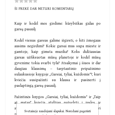
ŠI PREKĖ DAR NETURI KOMENTARŲ
Kaip ir kodėl mes girdime: kūrybiškas gidas po
garsų pasaulį
Kodėl vienus garsus galime išgirsti, o kiti žmogaus
ausims negirdimi? Kokie garsai mus supa mieste ir
gamtoje, kaip gimsta muzika? Koks didžiausias
garsas užfiksuotas mūsų planetoje ir kodėl mūsų
gyvenime tokia svarbi tyla? Atsakymai į šiuos ir dar
daugiau klausimų – tarptautinio pripažinimo
sulaukusioje knygoje „Garsiai, tyliai, kuždomis“?, kuri
kviečia susipažinti su klausa ir pasinerti į
paslaptingą garsų pasaulį.
Pažintinės knygos „Garsiai, tyliai, kuždomis“ ir „Taip
aš matau“ kviečia atidžiau pažvelgti į jusles ir
atskleidžia, kokią didžiulę reikšmę klausa ir rega turi
Svetainėje naudojami slapukai. Norėdami pagerinti
mūsų kasdieniame gyvenime.