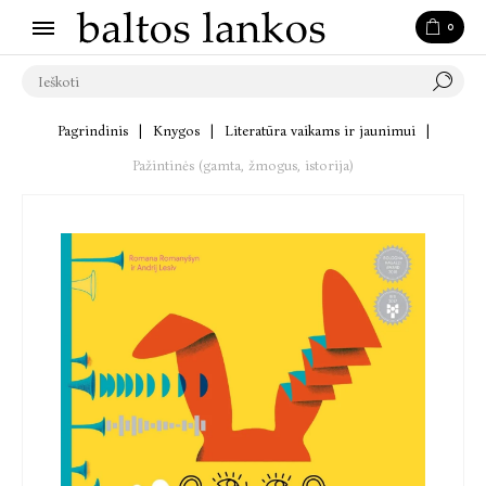
0
Pagrindinis
|
Knygos
|
Literatūra vaikams ir jaunimui
|
Pažintinės (gamta, žmogus, istorija)