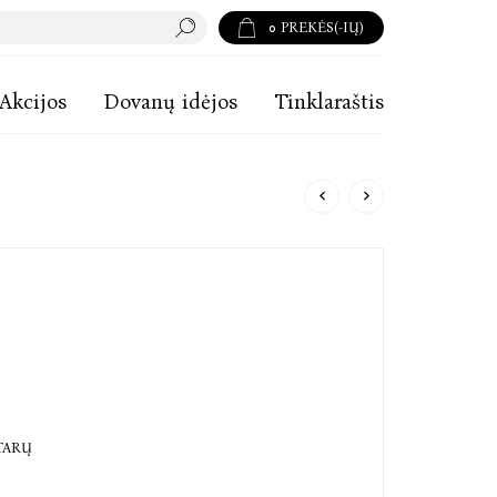
0
PREKĖS(-IŲ)
Akcijos
Dovanų idėjos
Tinklaraštis
TARŲ