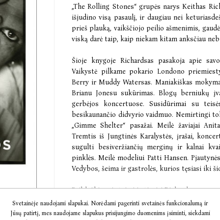
„The Rolling Stones“ grupės narys Keithas Ric
išjudino visą pasaulį, ir daugiau nei keturias
prieš plauką, vaikščiojo peilio ašmenimis, gaud
viską darė taip, kaip niekam kitam anksčiau ne
Šioje knygoje Richardsas pasakoja apie sav
Vaikystė pilkame pokario Londono priemiesty
Berry ir Muddy Watersas. Maniakiškas mokymas
Brianu Jonesu sukūrimas. Blogų berniukų įvai
gerbėjos koncertuose. Susidūrimai su teisės
besikaunančio didvyrio vaidmuo. Nemirtingi toki
„Gimme Shelter“ pasažai. Meilė žaviajai Anit
Tremtis iš Jungtinės Karalystės, įrašai, koncer
sugulti besiveržiančių merginų ir kalnai kva
pinklės. Meilė modeliui Patti Hansen. Pjautynė
Vedybos, šeima ir gastrolės, kurios tęsiasi iki šio
Pribloškiamai atvirai ir tiesiai Richardsas papas
kai gimė rokenrolas, ir koks buvo vienos garsi
Svetainėje naudojami slapukai. Norėdami pagerinti svetainės funkcionalumą ir
Tai nuostabi ir labai intymi roko muzikanto auto
Jūsų patirtį, mes naudojame slapukus prisijungimo duomenims įsiminti, siekdami