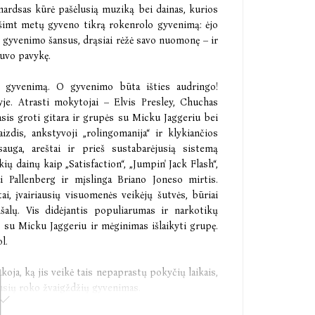
hardsas kūrė pašėlusią muziką bei dainas, kurios
dešimt metų gyveno tikrą rokenrolo gyvenimą: ėjo
ė gyvenimo šansus, drąsiai rėžė savo nuomonę – ir
buvo pavykę.
o gyvenimą. O gyvenimo būta išties audringo!
je. Atrasti mokytojai – Elvis Presley, Chuchas
is groti gitara ir grupės su Micku Jaggeriu bei
zdis, ankstyvoji „rolingomanija“ ir klykiančios
auga, areštai ir prieš sustabarėjusią sistemą
ų dainų kaip „Satisfaction“, „Jumpin' Jack Flash“,
ai Pallenberg ir mįslinga Briano Joneso mirtis.
tai, įvairiausių visuomenės veikėjų šutvės, būriai
išalų. Vis didėjantis populiarumas ir narkotikų
s su Micku Jaggeriu ir mėginimas išlaikyti grupę.
l.
akoja, ką jis veikė tais nepaprastų pokyčių laikais,
ausių roko žvaigždžių gyvenimas.
biografija.