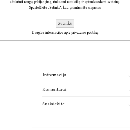
užtikrinti saugų prisijungimą, rinkdami statistiką ir optimizuodami svetainę.
Spustelėkite „Sutinku“, kad priimtumėte slapukus.
This is the Life.
€15,62
Believe it or not
I haven't forgotten any of it.
Sutinku
Thanks & praises
Išparduota
Pasiekiamumas:
Daugiau informacijos apie privatumo politiką.
Praneškite man, kai bus
Keith Richards
Toks yra šis Gyvenimas.
Norit - tikėkit, norit - ne.
Nieko jame nepamiršau.
Informacija
Ačiū, pagarba
Komentarai
Keith Richards
Susisiekite