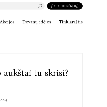
0
PREKĖS(-IŲ)
Akcijos
Dovanų idėjos
Tinklaraštis
 aukštai tu skrisi?
TARŲ