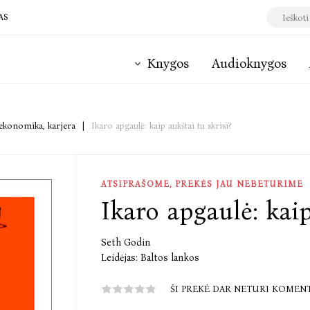
AS
Knygos
Audioknygos
 ekonomika, karjera
|
Ikaro apgaulė: kaip aukštai tu skrisi?
ATSIPRAŠOME, PREKĖS JAU NEBETURIME
Ikaro apgaulė: kaip
Seth Godin
Leidėjas:
Baltos lankos
ŠI PREKĖ DAR NETURI KOMEN