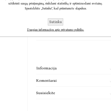
užtikrinti saugų prisijungimą, rinkdami statistiką ir optimizuodami svetainę.
Spustelėkite „Sutinku“, kad priimtumėte slapukus.
„Sethas Godinas – interneto dievas, bestsel
€2,41
€8,01
verslininkas, gerbiamas ekspertas ir aukšto lygi
Forbes
Sutinku
Išparduota
Daugiau informacijos apie privatumo politiką.
Pasiekiamumas:
Praneškite man, kai bus
Sethas Godinas (Setas Godinas) – pasaulinio ly
provokatorius. 2013 m. jo pavardė buvo įtrauk
garbės sieną. Godinas – 17 knygų, kurios išverst
– vienas skaitomiausių pasaulyje.
Informacija
Komentarai
Susisiekite