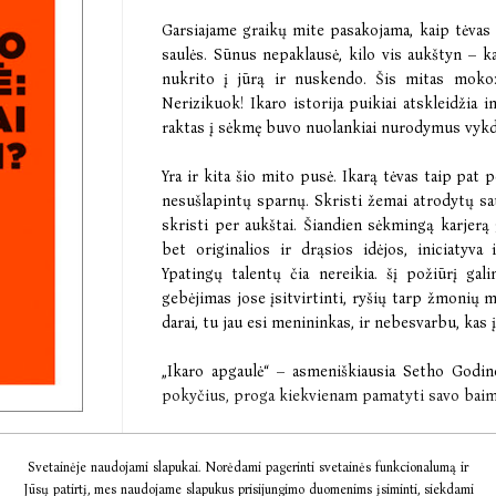
Garsiajame graikų mite pasakojama, kaip tėvas 
saulės. Sūnus nepaklausė, kilo vis aukštyn – ka
nukrito į jūrą ir nuskendo. Šis mitas moko: 
Nerizikuok! Ikaro istorija puikiai atskleidžia 
raktas į sėkmę buvo nuolankiai nurodymus vykd
Yra ir kita šio mito pusė. Ikarą tėvas taip pat
nesušlapintų sparnų. Skristi žemai atrodytų sau
skristi per aukštai. Šiandien sėkmingą karjerą 
bet originalios ir drąsios idėjos, iniciatyva
Ypatingų talentų čia nereikia. šį požiūrį gali
gebėjimas jose įsitvirtinti, ryšių tarp žmonių 
darai, tu jau esi menininkas, ir nebesvarbu, kas į
„Ikaro apgaulė“ – asmeniškiausia Setho Godin
pokyčius, proga kiekvienam pamatyti savo baimes
Svetainėje naudojami slapukai. Norėdami pagerinti svetainės funkcionalumą ir
„Jei Setho Godino nebūtų, mums reikėtų jį išrast
Jūsų patirtį, mes naudojame slapukus prisijungimo duomenims įsiminti, siekdami
Fast Company