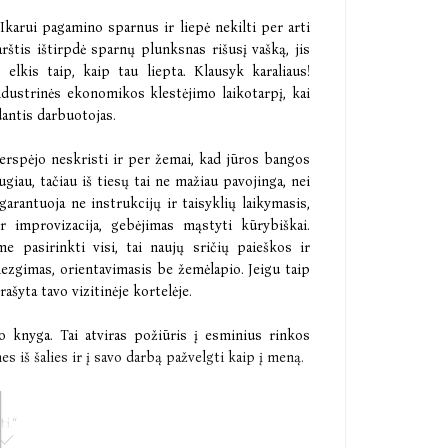
Ikarui pagamino sparnus ir liepė nekilti per arti
rštis ištirpdė sparnų plunksnas rišusį vašką, jis
elkis taip, kaip tau liepta. Klausyk karaliaus!
industrinės ekonomikos klestėjimo laikotarpį, kai
antis darbuotojas.
 perspėjo neskristi ir per žemai, kad jūros bangos
giau, tačiau iš tiesų tai ne mažiau pavojinga, nei
garantuoja ne instrukcijų ir taisyklių laikymasis,
 ir improvizacija, gebėjimas mąstyti kūrybiškai.
me pasirinkti visi, tai naujų sričių paieškos ir
mezgimas, orientavimasis be žemėlapio. Jeigu taip
rašyta tavo vizitinėje kortelėje.
o knyga. Tai atviras požiūris į esminius rinkos
 iš šalies ir į savo darbą pažvelgti kaip į meną.
i.“