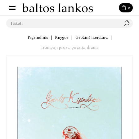
0
Pagrindinis
|
Knygos
|
Grožinė literatūra
|
Trumpoji proza, poezija, drama