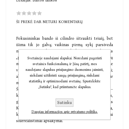
Leidėjas:
Baltos lankos
ŠI PREKĖ DAR NETURI KOMENTARŲ
Fokusininkas bando iš cilindro ištraukti triušį, bet
išima tik jo galvą; vaikinas pirmą sykį parsiveda
namo merginą, bet pamato, kad geriausias draugas
„pažymėjo“ jo duris; jaunuolis baigia burtininkų
Svetainėje naudojami slapukai. Norėdami pagerinti
mokyklą, tačiau greitai sužino, kad gali toli gražu ne
svetainės funkcionalumą ir Jūsų patirtį, mes
viską; du studentai susiremia su šaligatviu ir laimi;
naudojame slapukus prisijungimo duomenims įsiminti,
siekdami užtikrinti saugų prisijungimą, rinkdami
abipusę neapykantą jaučiančios vaikino motina ir
statistiką ir optimizuodami svetainę. Spustelėkite
mergina reikalauja viena kitos širdies...
„Sutinku“, kad priimtumėte slapukus.
Šių istorijų autorius Etgaras Keretas (gim. 1967 m.) –
kultinis Izraelio rašytojas, kuriantis apsakymus,
grafinius romanus ir filmų scenarijus. Ilgintis
Sutinku
Kisindžerio – antroji pripažinimą jam pelniusi knyga,
Daugiau informacijos apie privatumo politiką.
kurią sudaro 49 itin trumpi, taiklūs ir neretai
siurrealistiniai apsakymai.