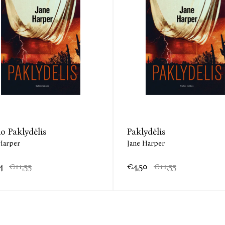
Jane Harper (Džein Harper, gim. 1980) kilusi 
šeima ji persikėlė į Australiją, ten gyvena ir da
„Gamtos galia“ („Baltos lankos“, 2020) pelnė 
geriausių šiuolaikinių detektyvinių romanų auto
– vardą. Ne išimtis ir „Paklydėlis“: knyga 201
apdovanojimą, „Ned Kelly Awards“ buvo pripažin
romanas įtrauktas į „Theakston Old Peculier“ i
o Paklydėlis
Paklydėlis
Harper
Jane Harper
4
€11,55
€4,50
€11,55