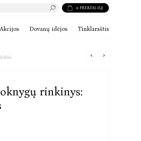
0
PREKĖS(-IŲ)
Akcijos
Dovanų idėjos
Tinklaraštis
lydėlis
oknygų rinkinys:
s