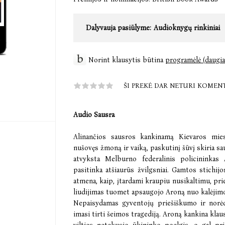
Dalyvauja pasiūlyme:
Audioknygų rinkiniai
Norint klausytis būtina
programėlė (daugia
ŠI PREKĖ DAR NETURI KOMEN
Audio Sausra
Alinančios sausros kankinamą Kievaros miest
nušovęs žmoną ir vaiką, paskutinį šūvį skiria sa
atvyksta Melburno federalinis policininkas 
pasitinka atšiaurūs žvilgsniai. Gamtos stichijo
atmena, kaip, įtardami kraupiu nusikaltimu, prie
liudijimas tuomet apsaugojo Aroną nuo kalėjim
Nepaisydamas gyventojų priešiškumo ir norėd
imasi tirti šeimos tragediją. Aroną kankina klau