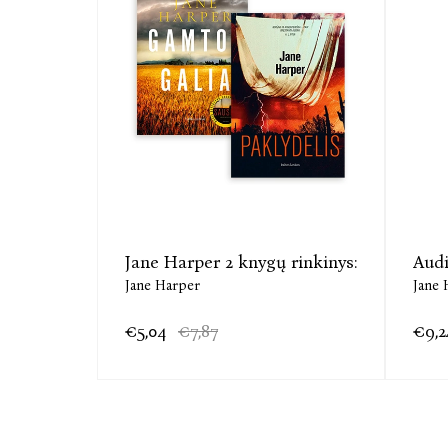
Jane Harper 2 knygų rinkinys:
Audi
Jane Harper
Jane 
€5,04
€7,87
€9,2