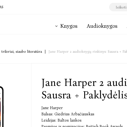
AS
Knygos
Audioknygos
 trileriai, siaubo literatūra
|
Jane Harper 2 audioknygų rinkinys: Sausra + Pak
Jane Harper 2 audi
Sausra + Paklydėli
Jane Harper
Balsas:
Giedrius Arbačiauskas
Leidėjas:
Baltos lankos
Premijos ir nominacijos:
British Book Awards