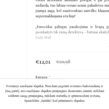
vilties netekusio ūkininko poelgis, o gal pr
užduoda, tuo labiau veriasi seniai palaidotos mi
įtampa auga, kol susitvenkusi nutvilko klausi
nepermaldaujama stichija?
„Emociškai galingas pasakojimas ir kvapą gn
perskaityti tik vieną detektyvą – būtinai skaityk
Daily Mail
„Debiutas, nepaliekantis abejingų… Įtraukianti
nuostabus, ir bauginantis.“
Publishers Weekly
€12,01
€20,98
Audio Paklydėlis
Knygos:
*
„Jis sakydavo, kad paklydę vaikai šaukia garsiau
Audio Sausra [+€8,66]
šaukiant vėjyje. <...> Jeigu tai būtų tiesa, or
Svetainėje naudojami slapukai. Norėdami pagerinti svetainės funkcionalumą ir
nenusėstų.“
Jūsų patirtį, mes naudojame slapukus prisijungimo duomenims įsiminti, siekdami
Audio Paklydėlis [+€11,55]
užtikrinti saugų prisijungimą, rinkdami statistiką ir optimizuodami svetainę.
Spustelėkite „Sutinku“, kad priimtumėte slapukus.
Po negailestinga Australijos lygumų saule susit
apipintas nežinomo piemens kapas. Tačiau Neit