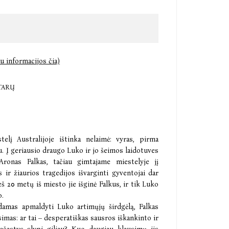
u informacijos čia)
TARŲ
elį Australijoje ištinka nelaimė: vyras, pirma
u. Į geriausio draugo Luko ir jo šeimos laidotuves
Aronas Falkas, tačiau gimtajame miestelyje jį
s ir žiaurios tragedijos išvarginti gyventojai dar
š 20 metų iš miesto jie išginė Falkus, ir tik Luko
o.
amas apmaldyti Luko artimųjų širdgėlą, Falkas
simas: ar tai – desperatiškas sausros iškankinto ir