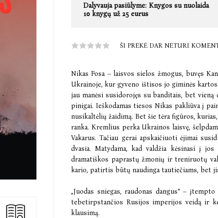
Dalyvauja pasiūlyme:
Knygos su nuolaida
10 knygų už 25 eurus
ŠI PREKĖ DAR NETURI KOMEN
Nikas Fosa – laisvos sielos žmogus, buvęs Kan
Ukrainoje, kur gyveno ištisos jo giminės karto
jau manėsi susidorojęs su banditais, bet vieną 
pinigai. Ieškodamas tiesos Nikas pakliūva į pa
nusikaltėlių žaidimą. Bet šie tėra figūros, kur
ranka. Kremlius perka Ukrainos laisvę, šelpdamas
Vakarus. Tačiau gerai apskaičiuoti ėjimai susid
dvasia. Matydama, kad valdžia kėsinasi į jos 
dramatiškos paprastų žmonių ir treniruotų val
kario, patirtis būtų naudinga tautiečiams, bet jis
„Juodas sniegas, raudonas dangus“ – įtempto 
tebetirpstančios Rusijos imperijos veidą ir k
klausimą.