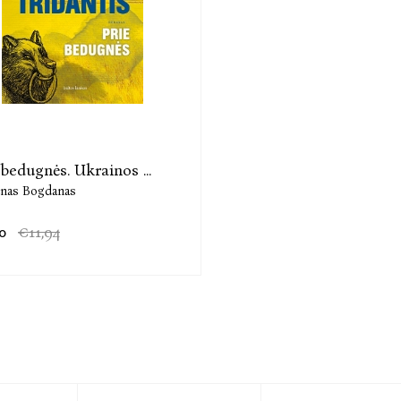
 bedugnės. Ukrainos ...
nas Bogdanas
0
€11,94