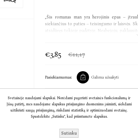
„Šis romanas man yra herojinis epas – įtrauk
siekiančius to paties – teisingumo ir laisvės. Sk
atsidūręs tokioje padėtyje. Neabejoju, paklausite
Edmundas Jakilaitis
€3,85
€11,17
Ramūnas Bogdanas (gim. 1959 Kaune) – „Delfi“ 
Aukščiausiosios Tarybos (Atkuriamojo Sei
užsienio politikos klausimais. Apdovanotas Sa
Pasiekiamumas:
Galima užsakyti
su revoliucinių įvykių dalyviais, skaitė paskai
įšventintas į 13-os kartos čen stiliaus taidzi k
antra knyga iš R. Bogdano romanų ciklo „Ukrai
Svetainėje naudojami slapukai. Norėdami pagerinti svetainės funkcionalumą ir
įvykiams Ukrainoje. 2018 m. pasirodė pirmas ci
Į KREPŠELĮ
Jūsų patirtį, mes naudojame slapukus prisijungimo duomenims įsiminti, siekdami
užtikrinti saugų prisijungimą, rinkdami statistiką ir optimizuodami svetainę.
Spustelėkite „Sutinku“, kad priimtumėte slapukus.
Informacija
Sutinku