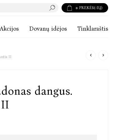
0
PREKĖS(-IŲ)
Akcijos
Dovanų idėjos
Tinklaraštis
ntis II
udonas dangus.
II