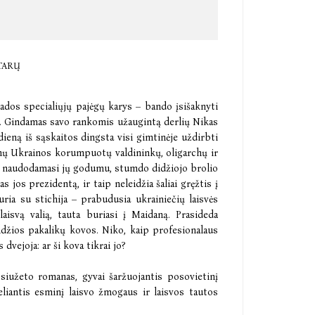
TARŲ
ados specialiųjų pajėgų karys – bando įsišaknyti
s. Gindamas savo rankomis užaugintą derlių Nikas
dieną iš sąskaitos dingsta visi gimtinėje uždirbti
inų Ukrainos korumpuotų valdininkų, oligarchų ir
ias, naudodamasi jų godumu, stumdo didžiojo brolio
 jos prezidentą, ir taip neleidžia šaliai gręžtis į
uria su stichija – prabudusia ukrainiečių laisvės
laisvą valią, tauta buriasi į Maidaną. Prasideda
džios pakalikų kovos. Niko, kaip profesionalaus
 dvejoja: ar ši kova tikrai jo?
siužeto romanas, gyvai šaržuojantis posovietinį
eliantis esminį laisvo žmogaus ir laisvos tautos