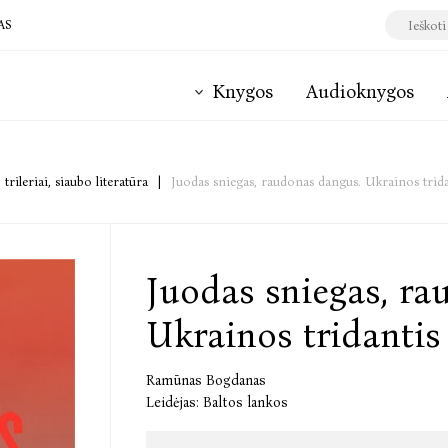
AS
Knygos
Audioknygos
 trileriai, siaubo literatūra
|
Juodas sniegas, raudonas dangus. Ukrainos trida
Juodas sniegas, ra
Ukrainos tridantis 
Ramūnas Bogdanas
Leidėjas:
Baltos lankos