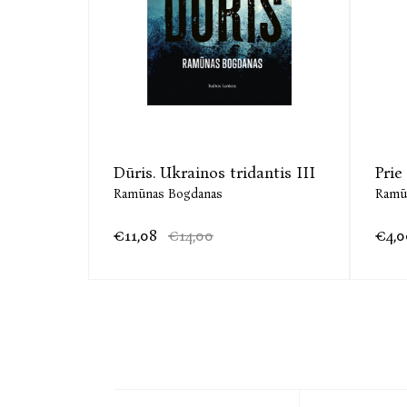
Dūris. Ukrainos tridantis III
Prie
Ramūnas Bogdanas
Ramū
€11,08
€14,00
€4,0