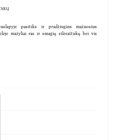
TARŲ
puslapyje pasitiks ir pradžiugins mažuosius
lėje mažyliai ras ir smagių eilėraštukų bei vis