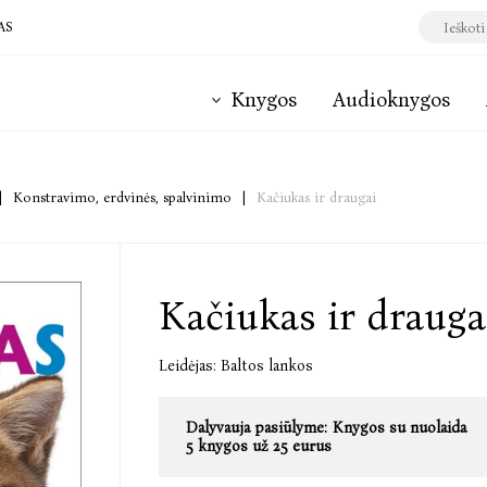
AS
Knygos
Audioknygos
|
Konstravimo, erdvinės, spalvinimo
|
Kačiukas ir draugai
Kačiukas ir drauga
Leidėjas:
Baltos lankos
Dalyvauja pasiūlyme:
Knygos su nuolaida
5 knygos už 25 eurus