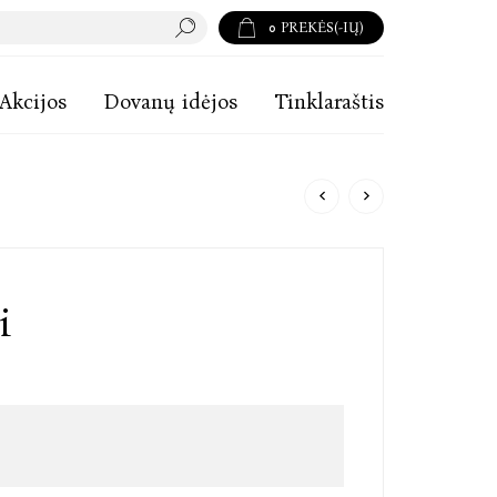
0
PREKĖS(-IŲ)
Akcijos
Dovanų idėjos
Tinklaraštis
i