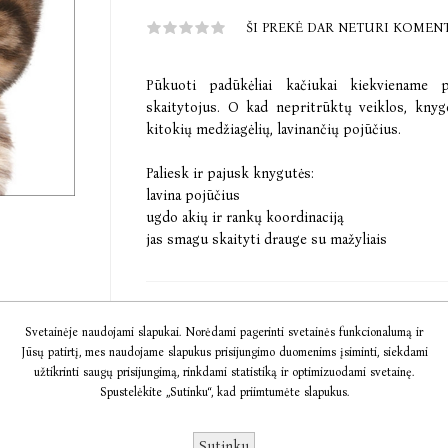
ŠI PREKĖ DAR NETURI KOMEN
Pūkuoti padūkėliai kačiukai kiekviename 
skaitytojus. O kad nepritrūktų veiklos, knyge
kitokių medžiagėlių, lavinančių pojūčius.
Paliesk ir pajusk knygutės:
lavina pojūčius
ugdo akių ir rankų koordinaciją
jas smagu skaityti drauge su mažyliais
€4,34
€6,94
Svetainėje naudojami slapukai. Norėdami pagerinti svetainės funkcionalumą ir
Jūsų patirtį, mes naudojame slapukus prisijungimo duomenims įsiminti, siekdami
užtikrinti saugų prisijungimą, rinkdami statistiką ir optimizuodami svetainę.
Išparduota
Spustelėkite „Sutinku“, kad priimtumėte slapukus.
Pasiekiamumas:
Praneškite man, kai bus
Sutinku