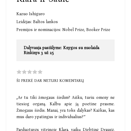
Kazuo Ishiguro
Leidėjas:
Baltos lankos
Premijos ir nominacijos:
Nobel Prize,
Booker Prize
Dalyvauja pasiūlyme:
Knygos su nuolaida
Rinkinys 3 už 25
ŠI PREKĖ DAR NETURI KOMENTARŲ
„Ar tu tiki žmogaus širdim? Aišku, turiu omeny ne
tiesiog organą. Kalbu apie ją poetine prasme.
Žmogaus širdis. Manai, yra toks dalykas? Kažkas, kas
mus daro ypatingus ir individualius?“
Parduotuvės vitrinoje Klara, vaikų Dirbtinė Draugė,