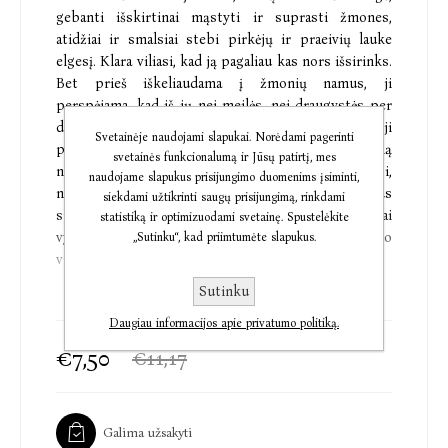
gebanti išskirtinai mąstyti ir suprasti žmones,
atidžiai ir smalsiai stebi pirkėjų ir praeivių lauke
elgesį. Klara viliasi, kad ją pagaliau kas nors išsirinks.
Bet prieš iškeliaudama į žmonių namus, ji
perspėjama, kad iš jų nei meilės, nei draugystės per
daug tikėtis neverta. Nors ir protingesnė, naujoji
Svetainėje naudojami slapukai. Norėdami pagerinti
pakylėtųjų vaikų karta yra beprarandanti gebėjimą
svetainės funkcionalumą ir Jūsų patirtį, mes
nuoširdžiai bendrauti ir atjausti, o suaugusieji,
naudojame slapukus prisijungimo duomenims įsiminti,
naujame pasaulyje turėdami daryti sudėtingus
siekdami užtikrinti saugų prisijungimą, rinkdami
sprendimus, linkę elgtis desperatiškai. Atsakingai
statistiką ir optimizuodami svetainę. Spustelėkite
vykdydama savo pareigą apsaugoti žmogų nuo
„Sutinku“, kad priimtumėte slapukus.
vienatvės, Klara bando perprasti žmogaus esmę.
Sutinku
„Klara ir Saulė“ – romanas apie vienatvę, empatiją,
Daugiau informacijos apie privatumo politiką.
pasiaukojimą, autentiškumą, tikėjimą ir staigiai
besikeičiantį pasaulį. Jo centre iškyla pamatinis
€7,50
€11,17
klausimas – ką mums, žmonėms, reiškia mylėti?
„Šiame romane mums siūloma pamilti pagrindinę
Galima užsakyti
veikėją robotę, ir juokingiausia, kad mes iš tikrųjų ją