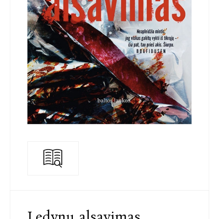
Ledynų alsavimas