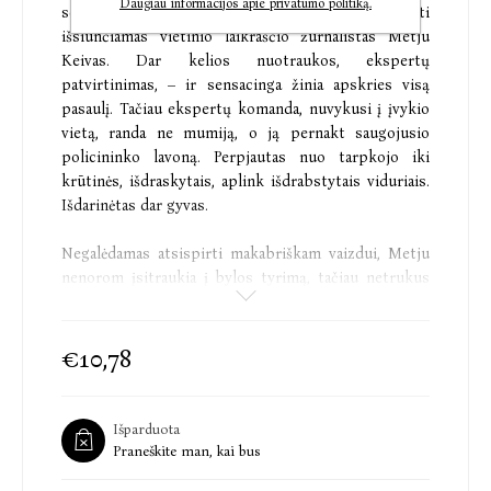
Daugiau informacijos apie privatumo politiką.
senojo skandinavo mumija. Įvykio aprašyti
išsiunčiamas vietinio laikraščio žurnalistas Metju
Keivas. Dar kelios nuotraukos, ekspertų
patvirtinimas, – ir sensacinga žinia apskries visą
pasaulį. Tačiau ekspertų komanda, nuvykusi į įvykio
vietą, randa ne mumiją, o ją pernakt saugojusio
policininko lavoną. Perpjautas nuo tarpkojo iki
krūtinės, išdraskytais, aplink išdrabstytais viduriais.
Išdarinėtas dar gyvas.
Negalėdamas atsispirti makabriškam vaizdui, Metju
nenorom įsitraukia į bylos tyrimą, tačiau netrukus
pajunta, kad negali pasitikėti net pačiais
artimiausiais žmonėmis, o policija akivaizdžiai kažką
dangsto. Ir tik sutikęs neseniai iš kalėjimo paleistą
€10,78
jauną inuitę Tuparnak, Metju supranta, kiek daug
visko slypi šioje istorijoje... ir kaip brangiai jiems
teks sumokėti už tai, kad sužinotų tiesą.
Išparduota
Praneškite man, kai bus