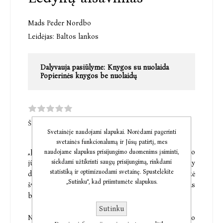
Mads Peder Nordbo
Leidėjas:
Baltos lankos
Dalyvauja pasiūlyme:
Knygos su nuolaida
Popierinės knygos be nuolaidų
ŠI PREKĖ DAR NETURI KOMENTARŲ
Svetainėje naudojami slapukai. Norėdami pagerinti
svetainės funkcionalumą ir Jūsų patirtį, mes
„Jie skrido šalia ledyno pakraščio. Apačioje plytėjo
naudojame slapukus prisijungimo duomenims įsiminti,
siekdami užtikrinti saugų prisijungimą, rinkdami
jūra, pilna pako, daugiamečio jūrų ledo. Priešaky
statistiką ir optimizuodami svetainę. Spustelėkite
driekėsi begalinė baltuma, kiek užmatė akys ar siekė
„Sutinku“, kad priimtumėte slapukus.
šviesa. Išskyrus vieną vietą. Vieną dėmę. Ten ledas
buvo tviskančiai raudonas.“
Sutinku
Netoli Grenlandijos sostinės Nūko randama istorinio