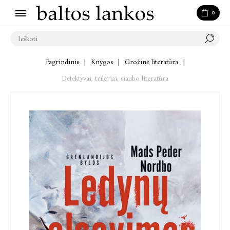
0
Pagrindinis
|
Knygos
|
Grožinė literatūra
|
Detektyvai, trileriai, siaubo literatūra