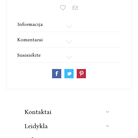
„Gyvas klasikinio kriminalinio romano, aštraus
trilerio ir negailestingos socialinės kritikos
pliūpsnis.“
VG Norway
Informacija
„Šiurpus pasakojimas pinasi su neapsakomu
Komentarai
Grenlandijos grožiu, jos kultūra ir istorija.“
Canberra Weekly
Susisiekite
Mads Peder Nordbo (g. 1970) – kriminalinių romanų
autorius. Pietų Danijos ir Stokholmo
universitetuose studijavo filologiją, komunikaciją ir
filosofiją. Jau kelerius metus gyvena Grenlandijoje,
Nūke, – mieste, kur vyksta pagrindinis romano
„Ledynų alsavimas“ veiksmas. Šis romanas – pirma
knygų serijos „Grenlandijos bylos“ dalis.
Kontaktai
Leidykla