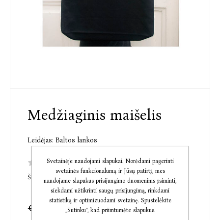
Medžiaginis maišelis
Leidėjas:
Baltos lankos
Svetainėje naudojami slapukai. Norėdami pagerinti
svetainės funkcionalumą ir Jūsų patirtį, mes
ŠI PREKĖ DAR NETURI KOMENTARŲ
naudojame slapukus prisijungimo duomenims įsiminti,
siekdami užtikrinti saugų prisijungimą, rinkdami
statistiką ir optimizuodami svetainę. Spustelėkite
€6,23
„Sutinku“, kad priimtumėte slapukus.