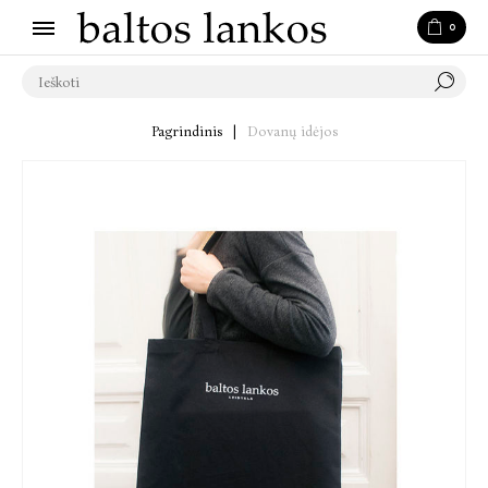
0
Pagrindinis
|
Dovanų idėjos