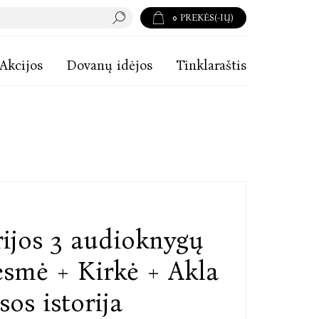
0
PREKĖS(-IŲ)
Akcijos
Dovanų idėjos
Tinklaraštis
rijos 3 audioknygų
iesmė + Kirkė + Akla
os istorija