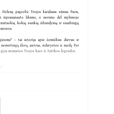
ą Helenę pagrobė Trojos karaliaus sūnus Paris,
kti išpranašauto likimo, o nerimo dėl mylimojo
enutuokia, kokių sunkių išbandymų ir siaubingų
 moiros.
giesmė“ – tai istorija apie žemiškus dievus ir
nemirtingą šlovę, aistras, išdavystes ir meilę. Per
atgyja nemarios Trojos karo ir Antikos legendos.
ulio istorijų apie įsimylėjusius vyrus, karą ir
atūros teritorijas.“
as, išradingas ir pakilus pasakojimas.“
ion“ komisijos pirmininkė