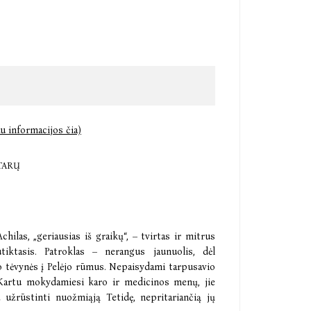
u informacijos čia)
TARŲ
hilas, „geriausias iš graikų“, – tvirtas ir mitrus
tiktasis. Patroklas – nerangus jaunuolis, dėl
o tėvynės į Pelėjo rūmus. Nepaisydami tarpusavio
. Kartu mokydamiesi karo ir medicinos menų, jie
a užrūstinti nuožmiąją Tetidę, nepritariančią jų