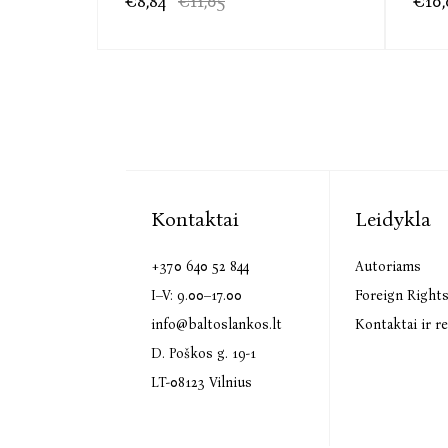
€8,84
€11,05
€10,
Kontaktai
Leidykla
+370 640 52 844
Autoriams
I–V: 9.00–17.00
Foreign Right
info@baltoslankos.lt
Kontaktai ir re
D. Poškos g. 19-1
LT-08123 Vilnius