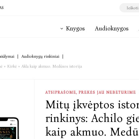
AS
Knygos
Audioknygos
asiūlymai
|
Audioknygų rinkiniai
|
mė + Kirkė + Akla kaip akmuo. Medūsos istorija
ATSIPRAŠOME, PREKĖS JAU NEBETURIME
Mitų įkvėptos isto
rinkinys: Achilo g
kaip akmuo. Medūs