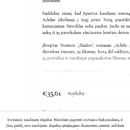
jausmams.
Pasklidus žiniai, kad Spartos karaliaus žmon
Achilas iškeliauja į žygį prieš Troją pasiti
kamuojamas Patroklas seka paskui. Jiedu nė n
aukų iš jų pareikalaus rūsčiosios lemties deivės
Įkvėptas Homero „Iliados“, romanas „Achilo 
dieviškus žmones, jų likimus, kovą dėl valdžios, 
jų poetiškai ir vaizdingai papasakotus likimus 
„Laikui nepavaldi meilės istorija.“
O, The Oprah magazine
„Savitai papasakodama vieną iš seniausių pasa
€35,61
€38,82
ypatingas moteris, autorė užkariauja naujas liter
Publishers Weekly
Knygos:
*
„Pats verčiausias laimėjimo – originalus, aistring
Audio Achilo giesmė [+€10,58]
Svetainėje naudojami slapukai. Norėdami pagerinti svetainės funkcionalumą ir
Joanna Trollope, 2012 m. „Orange Prize for Fict
Jūsų patirtį, mes naudojame slapukus prisijungimo duomenims įsiminti, siekdami
Audio Kirkė [+€12,51]