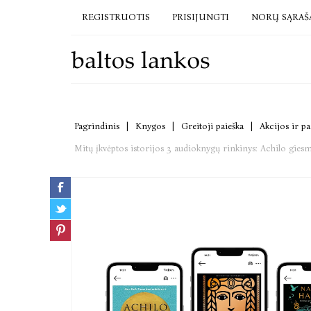
REGISTRUOTIS
PRISIJUNGTI
NORŲ SĄRAŠ
Pagrindinis
|
Knygos
|
Greitoji paieška
|
Akcijos ir p
Mitų įkvėptos istorijos 3 audioknygų rinkinys: Achilo gies