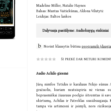
Madeline Miller
,
Natalie Haynes
Balsas:
Mantas Vaitiekūnas
,
Aldona Vilutytė
Leidėjas:
Baltos lankos
Dalyvauja pasiūlyme:
Audioknygų rinkiniai
Norint klausytis būtina
programėlė (daugia
ŠI PREKĖ DAR NETURI KOMEN
Audio Achilo giesmė
Jūrų nimfos Tetidės ir karaliaus Pelėjo sūnus Ac
gražuolis, kuriam neatsispiria nė vienas su
beprasmiškai žiauraus poelgio ištremtas iš sav
skirtumų, Achilas ir Patroklas susidraugauja
tampa vis artimesni ir įsimyli, nors rizikuoj