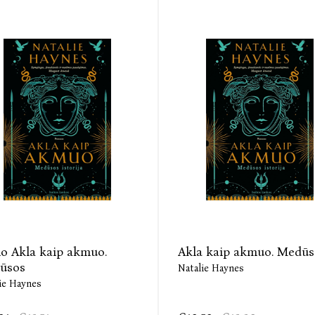
tais, kuriuos brangini?
„Kirkė“ – ryškių veikėjų ir užburiančios kalb
intrigas, sąžinę ir atsakomybę už savo klaidas
stiprybę, pasiaukojimą ir pergales vyrų pasaulyj
„Drąsi feministinė klasikinio mito interpretacija
O Magazine
„Kerintis pasakojimas apie paprastą ir sykiu y
Eimear McBride
Madeline Miller (Madelina Miler, g. 1978 Bost
laipsnį Browno universitete, taip pat mokės
„Achilo giesmė“ 2012 m. pelnė „Orange Prize fo
literatūros premiją. „Kirkė“, antras autorės r
o Akla kaip akmuo.
Akla kaip akmuo. Medūsos
bestselerių viršūnes, susižėrė ne vieną litera
ūsos
Natalie Haynes
2019 m. „Women's Prize for Fiction“ sąrašą ir išv
ie Haynes
Audio Akla kaip akmuo. Medūsos istorija