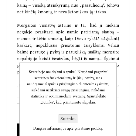
kainą – visišką atsiskyrimą nuo „pasauliečių“, Jehova
netikinčių žmonių, ir neva šėtoniškos jų įtakos.
Mergaitės vienatvę aštrino ir tai, kad ji niekam
negalėjo prasitarti apie namie patiriamą siaubą –
mamos ir tėčio smurtą, kaip Dievo rykštė užgulantį
kaskart, nepaklusus griežtoms taisyklėms. Vėliau
baimė peraugo į pyktį ir paauglišką maištą: mergaitė
nepabijojo keisti išvaizdos, bėgti iš namų... Ilgainiui
pasipriešinimas tėvams ir jų tikėjimui tapo
pavojingas gyvybei.
Svetainėje naudojami slapukai. Norėdami pagerinti
svetainės funkcionalumą ir Jūsų patirtį, mes
naudojame slapukus prisijungimo duomenims įsiminti,
„Pasaulietė“ – tai istorija apie išsilaisvinimą nuo
siekdami užtikrinti saugų prisijungimą, rinkdami
psichologinio, fizinio ir dvasinio smurto. Knygoje
statistiką ir optimizuodami svetainę. Spustelėkite
nuoširdžiai, be užuolankų, kartais ironiškai
„Sutinku“, kad priimtumėte slapukus.
pasakojama apie tikėjimo savimi ir vilties galią.
Elektroninė knyga
€9,31
Sutinku
„Kai skaitai Taros Westover „Apšviestąją“, atrodo,
Daugiau informacijos apie privatumo politiką.
Popierinė knyga
kad jos mormoniškas gyvenimas vyksta taip toli ir nė