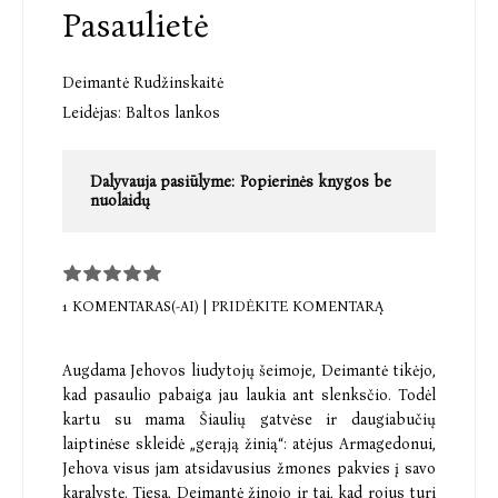
Pasaulietė
Deimantė Rudžinskaitė
Leidėjas:
Baltos lankos
Dalyvauja pasiūlyme:
Popierinės knygos be
nuolaidų
1 KOMENTARAS(-AI)
|
PRIDĖKITE KOMENTARĄ
Augdama Jehovos liudytojų šeimoje, Deimantė tikėjo,
kad pasaulio pabaiga jau laukia ant slenksčio. Todėl
kartu su mama Šiaulių gatvėse ir daugiabučių
laiptinėse skleidė „gerąją žinią“: atėjus Armagedonui,
Jehova visus jam atsidavusius žmones pakvies į savo
karalystę. Tiesa, Deimantė žinojo ir tai, kad rojus turi