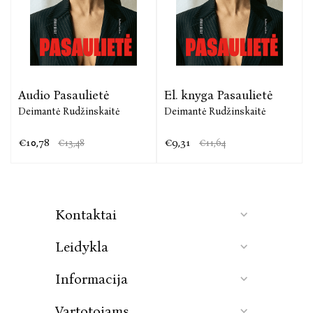
Audio Pasaulietė
El. knyga Pasaulietė
Deimantė Rudžinskaitė
Deimantė Rudžinskaitė
€10,78
€9,31
€13,48
€11,64
Kontaktai
Leidykla
Informacija
Vartotojams