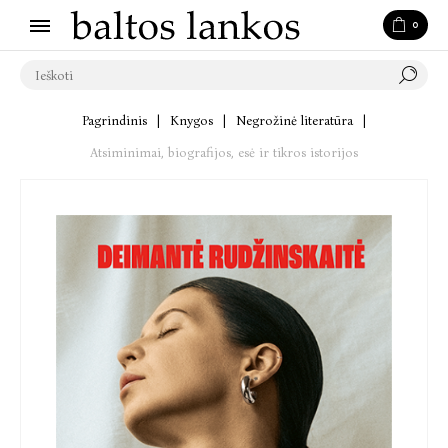
0
Pagrindinis
|
Knygos
|
Negrožinė literatūra
|
Atsiminimai, biografijos, esė ir tikros istorijos