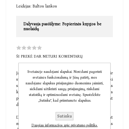
Leidėjas:
Baltos lankos
Dalyvauja pasiūlyme:
Popierinės knygos be
nuolaidų
ŠI PREKĖ DAR NETURI KOMENTARŲ
Svetainėje naudojami slapukai. Norėdami pagerinti
Įamžinkite gražiausias, įsimintiniausias ir
svetainės funkcionalumą ir Jūsų patirtį, mes
svarbiausias akimirkas nuo nėštumo pradžios iki
naudojame slapukus prisijungimo duomenims įsiminti,
savo mažylio pirmojo gimtadienio. Įdomūs ir taiklūs
siekdami užtikrinti saugų prisijungimą, rinkdami
klausimai leis sukurti išsamų ir linksmą jūsų šeimos
statistiką ir optimizuodami svetainę. Spustelėkite
portretą, o žaismingų iliustratorių piešiniai nuolat
„Sutinku“, kad priimtumėte slapukus.
džiugins akis. Kad būtų ką prisiminti!
Sutinku
Dailininkės Claire Laude ir Aurélie Castex jau dešimt
metų dirba kartu – nuo tada, kai susitiko Paryžiaus
Daugiau informacijos apie privatumo politiką.