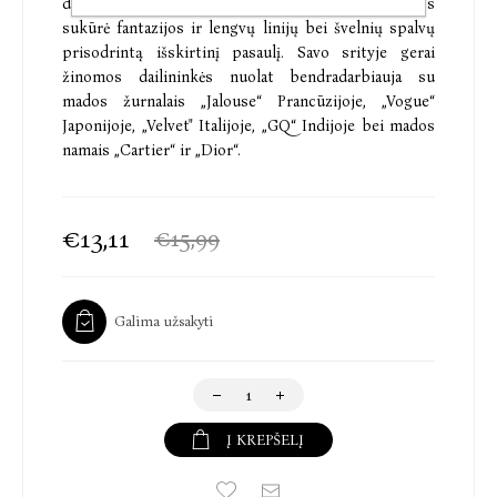
dekoratyvinio meno mokykloje. Savo piešiniais jos
sukūrė fantazijos ir lengvų linijų bei švelnių spalvų
prisodrintą išskirtinį pasaulį. Savo srityje gerai
žinomos dailininkės nuolat bendradarbiauja su
mados žurnalais „Jalouse“ Prancūzijoje, „Vogue“
Japonijoje, „Velvet" Italijoje, „GQ“ Indijoje bei mados
namais „Cartier“ ir „Dior“.
€13,11
€15,99
Galima užsakyti
Į KREPŠELĮ