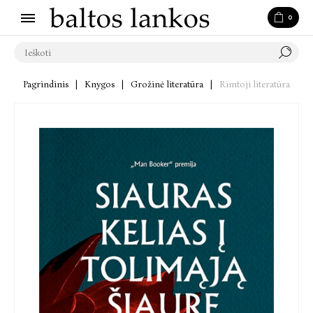
0
Pagrindinis
|
Knygos
|
Grožinė literatūra
|
Rimtoji literatūra