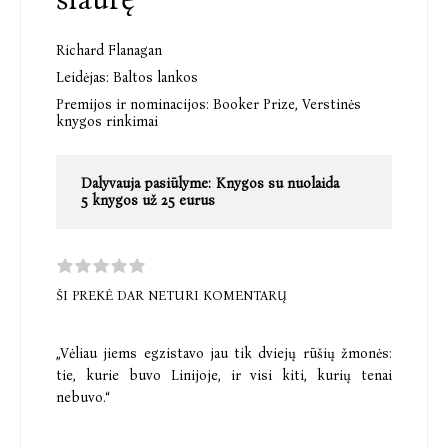
Richard Flanagan
Leidėjas:
Baltos lankos
Premijos ir nominacijos:
Booker Prize,
Verstinės
knygos rinkimai
Dalyvauja pasiūlyme:
Knygos su nuolaida
5 knygos už 25 eurus
ŠI PREKĖ DAR NETURI KOMENTARŲ
„Vėliau jiems egzistavo jau tik dviejų rūšių žmonės:
tie, kurie buvo Linijoje, ir visi kiti, kurių tenai
nebuvo.“