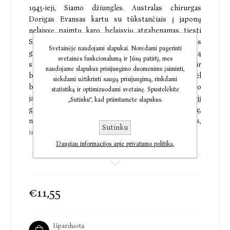
1943-ieji, Siamo džiunglės. Australas chirurgas
Dorigas Evansas kartu su tūkstančiais į japonų
nelaisvę paimtų karo belaisvių atgabenamas tiesti
Siamo–Birmos geležinkelio, dar vadinamo Mirties
Svetainėje naudojami slapukai. Norėdami pagerinti
geležinkeliu arba Linija. Linija, kuri jungia vieną tašką
svetainės funkcionalumą ir Jūsų patirtį, mes
su kitu, realybę su nerealybe, gyvenimą su pragaru ir
naudojame slapukus prisijungimo duomenims įsiminti,
beprotybe. Dorigas Evansas kasdien kovoja dėl
siekdami užtikrinti saugų prisijungimą, rinkdami
belaisvių, mirštančių nuo bado, choleros, žvėriško
statistiką ir optimizuodami svetainę. Spustelėkite
japonų sargybinių elgesio, gyvybių. Nuo nevilties jį
„Sutinku“, kad priimtumėte slapukus.
gelbsti tik prisiminimai apie dėdės žmoną Amę,
nuožmių akių moterį su raudona kamelija už ausies,
Sutinku
ir jų aistringą romaną, kurį nutraukė karas.
Daugiau informacijos apie privatumo politiką.
„Siauras kelias į tolimąją šiaurę“ – tai pasakojimas
apie karo beprasmybę, gyvenimo trapumą, meilės
ilgesį ir neįmanomybę. Remdamasis autentiška
archyvine medžiaga, Richardas Flanaganas poetiškai
€11,55
jautriai ir įžvalgiai pasakoja apie tragiškai pagarsėjusį
Siamo–Birmos geležinkelį, kurį tiesdami dėl
nepakeliamų darbo sąlygų žuvo daugiau kaip 100 000
Išparduota