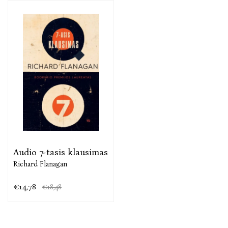
romaną „Siauras kelias į tolimąją šiaurę“ autorius
2014 m. apdovanotas prestižine „Man Booker“
premija. Šis romanas išrinktas metų knyga tokių
leidinių kaip „The New York Times“, „The Washington
Post“, „The Economist“.
Audio 7-tasis klausimas
Richard Flanagan
€14,78
€18,48