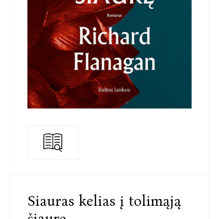
Siauras kelias į tolimąją
šiaurę