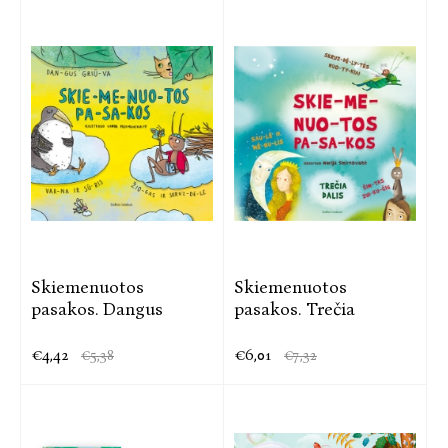
Skiemenuotos
Skiemenuotos
pasakos. Dangus
pasakos. Trečia
€4,42
€6,01
€5,38
€7,32