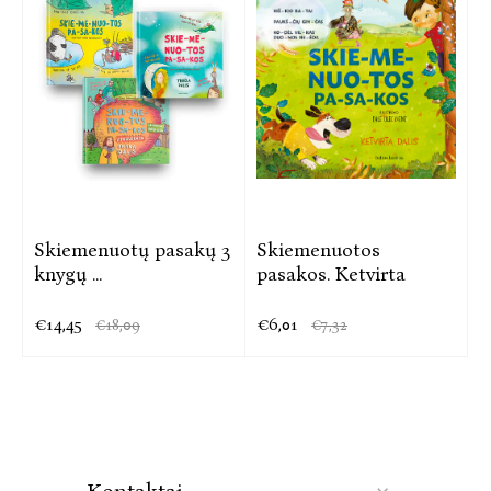
Skiemenuotų pasakų 3
Skiemenuotos
knygų ...
pasakos. Ketvirta
€14,45
€6,01
€18,09
€7,32
Kontaktai