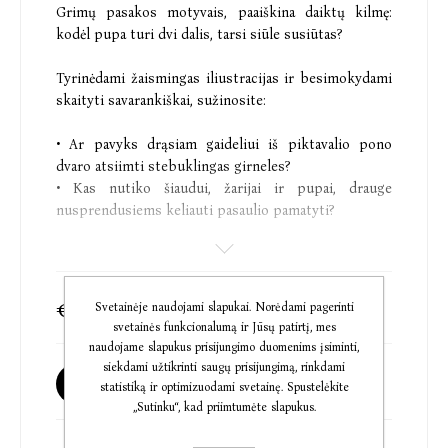
Grimų pasakos motyvais, paaiškina daiktų kilmę:
kodėl pupa turi dvi dalis, tarsi siūle susiūtas?
Tyrinėdami žaismingas iliustracijas ir besimokydami
skaityti savarankiškai, sužinosite:
• Ar pavyks drąsiam gaideliui iš piktavalio pono
dvaro atsiimti stebuklingas girneles?
• Kas nutiko šiaudui, žarijai ir pupai, drauge
nusprendusiems keliauti pasaulio pamatyti?
Knyga skirta besimokantiems skaityti 4-7 metų
vaikams. Tekstas su-skie-me-nuo-tas, o kirčiuota
raidė paryškinta, kad mažieji galėtų lengvai skaityti
€6,89
€8,40
Svetainėje naudojami slapukai. Norėdami pagerinti
patys. Kiekvienos istorijos pabaigoje rasite
svetainės funkcionalumą ir Jūsų patirtį, mes
atpasakojimo pratimą.
naudojame slapukus prisijungimo duomenims įsiminti,
siekdami užtikrinti saugų prisijungimą, rinkdami
Galima užsakyti
ATPASAKOJIMO PRATIMAS
statistiką ir optimizuodami svetainę. Spustelėkite
„Sutinku“, kad priimtumėte slapukus.
Gebėjimas skaityti – tai ne tik raidžių dėlionė į