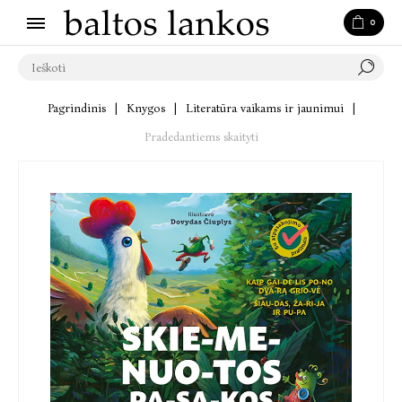
0
Pagrindinis
|
Knygos
|
Literatūra vaikams ir jaunimui
|
Pradedantiems skaityti