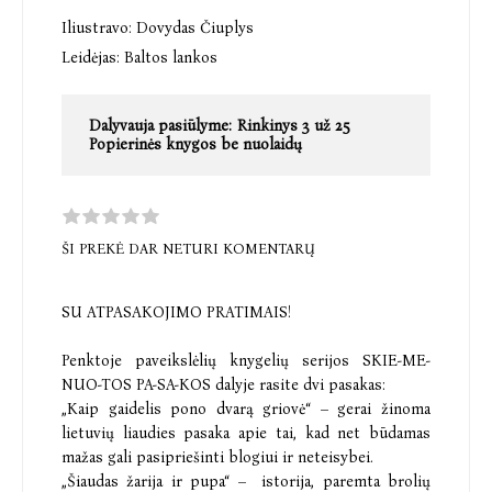
Iliustravo:
Dovydas Čiuplys
Leidėjas:
Baltos lankos
Dalyvauja pasiūlyme:
Rinkinys 3 už 25
Popierinės knygos be nuolaidų
ŠI PREKĖ DAR NETURI KOMENTARŲ
SU ATPASAKOJIMO PRATIMAIS!
Penktoje paveikslėlių knygelių serijos SKIE-ME-
NUO-TOS PA-SA-KOS dalyje rasite dvi pasakas:
„Kaip gaidelis pono dvarą griovė“ – gerai žinoma
lietuvių liaudies pasaka apie tai, kad net būdamas
mažas gali pasipriešinti blogiui ir neteisybei.
„Šiaudas žarija ir pupa“ – istorija, paremta brolių