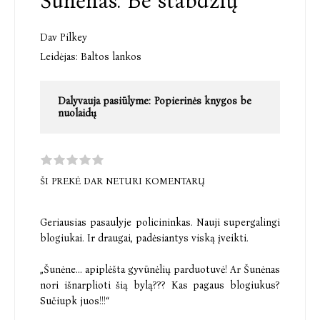
Šunėnas. Be stabdžių
Dav Pilkey
Leidėjas:
Baltos lankos
Dalyvauja pasiūlyme:
Popierinės knygos be
nuolaidų
ŠI PREKĖ DAR NETURI KOMENTARŲ
Geriausias pasaulyje policininkas. Nauji supergalingi
blogiukai. Ir draugai, padėsiantys viską įveikti.
„Šunėne... apiplėšta gyvūnėlių parduotuvė! Ar Šunėnas
nori išnarplioti šią bylą??? Kas pagaus blogiukus?
Sučiupk juos!!!“