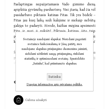
Paslaptingas nepažįstamasis Vado gimimo dieną
apiplėšia gyvūnėlių parduotuvę. Visi įtaria, kad čia vėl
pasidarbavo piktasis katinas Pitas. Tik yra bėdelė –
Pitas jau kurį laiką sėdi kalėjime ir niekaip nebūtų
galėjęs to padaryti. Atrodo, kažkas mėgina apsimesti
Pitu ir nori jį pakišti! Piktasis katinas šito taip
paprastai nepaliks – laikas dar kartelį ištrūkti iš
Svetainėje naudojami slapukai. Norėdami pagerinti
kalėjimo ir suvesti sąskaitas su naujuoju nusikaltėliu!
svetainės funkcionalumą ir Jūsų patirtį, mes
naudojame slapukus prisijungimo duomenims įsiminti,
Šunėnui teks trigubai daugiau darbo. Kai miestą ima
siekdami užtikrinti saugų prisijungimą, rinkdami
pulti blogiukai ir visokio plauko niekšeliai, jį
statistiką ir optimizuodami svetainę. Spustelėkite
išgelbėti gali tik geriausias iš geriausių!
„Sutinku“, kad priimtumėte slapukus.
Dav Pilkey (Deivas Pilkis) – amerikiečių rašytojas,
Sutinku
iliustruotojas, komiksų vaikams kūrėjas. Vaikystėje
€9,76
€11,90
jis kentėjo nuo aktyvumo ir dėmesio sutrikimo bei
Daugiau informacijos apie privatumo politiką.
disleksijos, todėl, kad netrukdytų pamokos,
mokytojai dažnai liepdavo jam sėdėti už klasės durų.
Galima užsakyti
Būtent ten jis pradėjo kurti komiksų serijas
„Kapitonas Bekelnis“ ir „Šunėnas“, ir šios jam pelnė