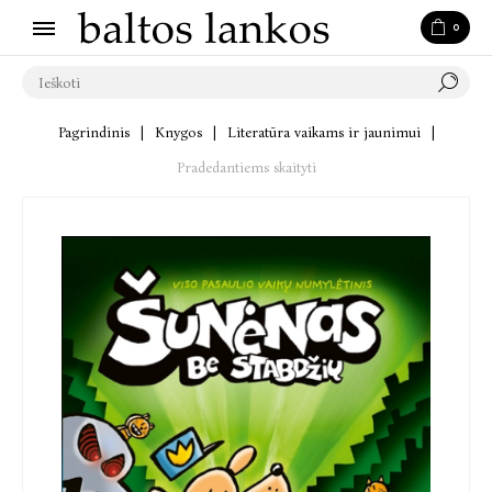
0
Pagrindinis
|
Knygos
|
Literatūra vaikams ir jaunimui
|
Pradedantiems skaityti