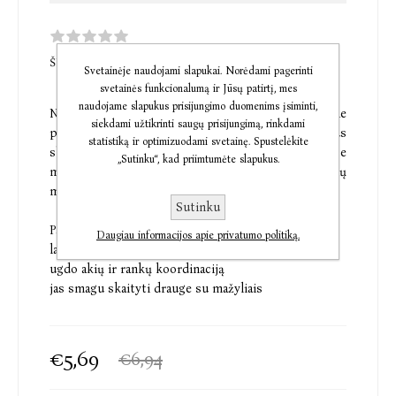
ŠI PREKĖ DAR NETURI KOMENTARŲ
Svetainėje naudojami slapukai. Norėdami pagerinti
svetainės funkcionalumą ir Jūsų patirtį, mes
naudojame slapukus prisijungimo duomenims įsiminti,
Neapsakomai mieli ir žaismingi šuniukai kiekviename
siekdami užtikrinti saugų prisijungimą, rinkdami
puslapyje pasitiks ir pradžiugins mažuosius
statistiką ir optimizuodami svetainę. Spustelėkite
skaitytojus. O kad nepritrūktų veiklos, knygelėje
„Sutinku“, kad priimtumėte slapukus.
mažyliai ras ir smagių eilėraštukų bei vis kitokių
medžiagėlių, lavinančių pojūčius.
Sutinku
Paliesk ir pajusk knygutės:
Daugiau informacijos apie privatumo politiką.
lavina pojūčius
ugdo akių ir rankų koordinaciją
jas smagu skaityti drauge su mažyliais
€5,69
€6,94