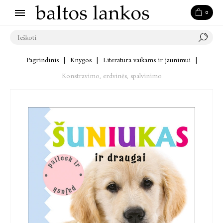
0
Pagrindinis
|
Knygos
|
Literatūra vaikams ir jaunimui
|
Konstravimo, erdvinės, spalvinimo