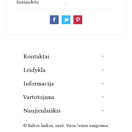
Susisiekite
klientų sąrašą įeina Elle Macpherson, Rosie
Huntington–Whiteley, Davidas Gandy, Holly Valance
ir Hugh Grantas.
Kontaktai
Leidykla
Informacija
Vartotojams
Naujienlaiškis
© Baltos lankos, 2026. Visos teisės saugomos.