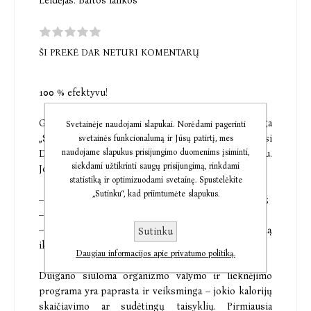
Leidėjas:
Baltos lankos
ŠI PREKĖ DAR NETURI KOMENTARŲ
100 % efektyvu!
Garsiausių įžymybių trenerio Jameso Duigano knyga
Svetainėje naudojami slapukai. Norėdami pagerinti
„Sveikas ir lieknas kūnas“, vos pasirodžiusi
svetainės funkcionalumą ir Jūsų patirtį, mes
naudojame slapukus prisijungimo duomenims įsiminti,
Didžiojoje Britanijoje ir JAV, iškart tapo bestseleriu.
siekdami užtikrinti saugų prisijungimą, rinkdami
Joje rasite:
statistiką ir optimizuodami svetainę. Spustelėkite
„Sutinku“, kad priimtumėte slapukus.
– informacijos ir patarimų, kaip išsivalyti organizmą;
– paprastai pagaminamų skanaus maisto receptų;
– lengvų pratimų, kurie padės jums ištreniruoti kūną
Sutinku
iki tobulumo.
Daugiau informacijos apie privatumo politiką.
Duigano siūloma organizmo valymo ir lieknėjimo
programa yra paprasta ir veiksminga – jokio kalorijų
skaičiavimo ar sudėtingų taisyklių. Pirmiausia