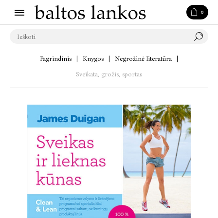
0
Pagrindinis
|
Knygos
|
Negrožinė literatūra
|
Sveikata, grožis, sportas