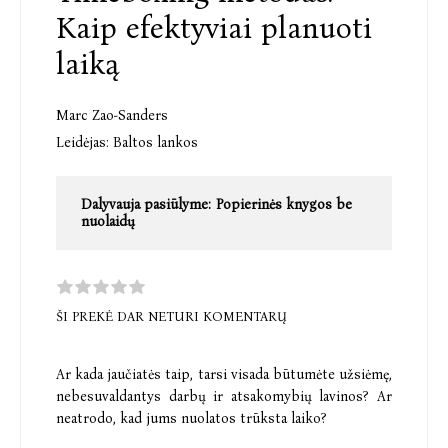
Kaip efektyviai planuoti
laiką
Marc Zao-Sanders
Leidėjas:
Baltos lankos
Dalyvauja pasiūlyme:
Popierinės knygos be
nuolaidų
ŠI PREKĖ DAR NETURI KOMENTARŲ
Ar kada jaučiatės taip, tarsi visada būtumėte užsiėmę,
nebesuvaldantys darbų ir atsakomybių lavinos? Ar
neatrodo, kad jums nuolatos trūksta laiko?