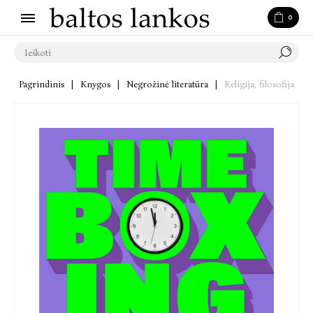
0
Pagrindinis
|
Knygos
|
Negrožinė literatūra
|
Religija, filosofija