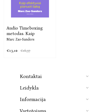
pasaulio kalbų.
Audio Timeboxing
metodas. Kaip
Marc Zao-Sanders
€13,10
€16,37
Kontaktai
Leidykla
Informacija
Vartotojams