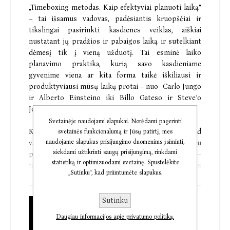
„Timeboxing metodas. Kaip efektyviai planuoti laiką“
– tai išsamus vadovas, padėsiantis kruopščiai ir
tikslingai pasirinkti kasdienes veiklas, aiškiai
nustatant jų pradžios ir pabaigos laiką ir sutelkiant
dėmesį tik į vieną užduotį. Tai esminė laiko
planavimo praktika, kurią savo kasdieniame
gyvenime viena ar kita forma taikė iškiliausi ir
produktyviausi mūsų laikų protai – nuo Carlo Jungo
ir Alberto Einsteino iki Billo Gateso ir Steve’o
Jobso.
Svetainėje naudojami slapukai. Norėdami pagerinti
Knygos autorius Marcas Zao-Sandersas parodo, kad
svetainės funkcionalumą ir Jūsų patirtį, mes
naudojame slapukus prisijungimo duomenims įsiminti,
vadinamuoju
timeboxing
(liet. laiko rėmelių) metodu
siekdami užtikrinti saugų prisijungimą, rinkdami
pagrįstas laiko planavimas yra daugiau nei praktika –
statistiką ir optimizuodami svetainę. Spustelėkite
tai mąstysena, įgalinanti mus įgyvendinti bet kokius
„Sutinku“, kad priimtumėte slapukus.
užmojus, pasakyti „ne“ tūkstančiui trikdžių ir „taip“
vienam prioritetui vienu metu, taip savo gyvenimui
suteikiant ne tik daugiau produktyvumo, bet ir
Sutinku
Popierinė knyga
lengvumo. Įrodyta, kad šis pragmatiškas ir gyvenimą
Daugiau informacijos apie privatumo politiką.
€13,78
keičiantis atsakingos kasdienės veiklos metodas