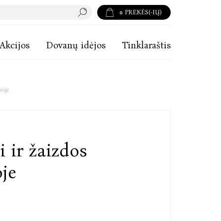
0
PREKĖS(-IŲ)
Akcijos
Dovanų idėjos
Tinklaraštis
voje
i ir žaizdos
je