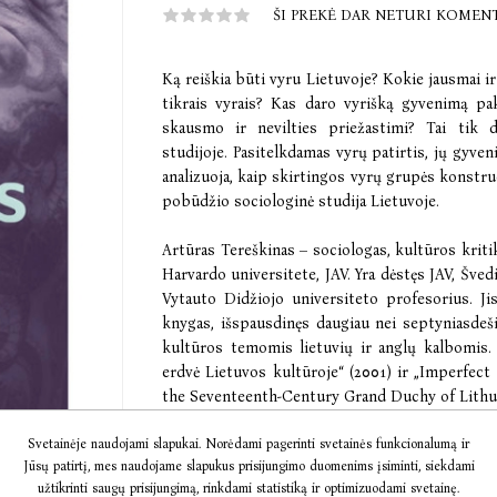
ŠI PREKĖ DAR NETURI KOMEN
Ką reiškia būti vyru Lietuvoje? Kokie jausmai i
tikrais vyrais? Kas daro vyrišką gyvenimą p
skausmo ir nevilties priežastimi? Tai tik d
studijoje. Pasitelkdamas vyrų patirtis, jų gyve
analizuoja, kaip skirtingos vyrų grupės konstruo
pobūdžio sociologinė studija Lietuvoje.
Artūras Tereškinas – sociologas, kultūros kriti
Harvardo universitete, JAV. Yra dėstęs JAV, Švedi
Vytauto Didžiojo universiteto profesorius. Jis
knygas, išspausdinęs daugiau nei septyniasdeš
kultūros temomis lietuvių ir anglų kalbomis.
erdvė Lietuvos kultūroje“ (2001) ir „Imperfec
the Seventeenth-Century Grand Duchy of Lithuan
intymios erdvės: kūnas, viešumas, fantazija šiuol
Svetainėje naudojami slapukai. Norėdami pagerinti svetainės funkcionalumą ir
Jūsų patirtį, mes naudojame slapukus prisijungimo duomenims įsiminti, siekdami
užtikrinti saugų prisijungimą, rinkdami statistiką ir optimizuodami svetainę.