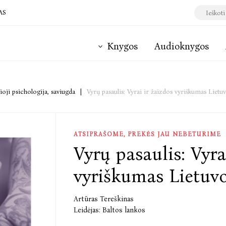
AS
Knygos
Audioknygos
ioji psichologija, saviugda
|
Vyrų pasaulis: Vyrai ir žaizdos vyriškumas Lietu
ATSIPRAŠOME, PREKĖS JAU NEBETURIME
Vyrų pasaulis: Vyra
vyriškumas Lietuvo
Artūras Tereškinas
Leidėjas:
Baltos lankos