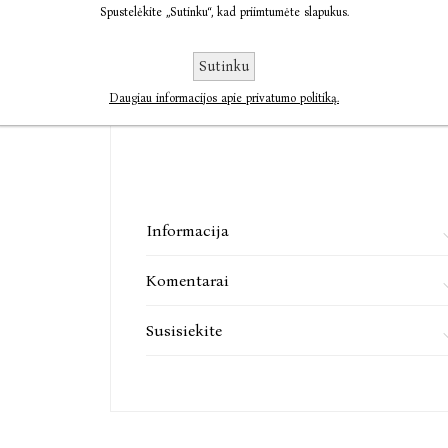
€4,46
Spustelėkite „Sutinku“, kad priimtumėte slapukus.
Sutinku
Išparduota
Pasiekiamumas:
Praneškite man, kai bus
Daugiau informacijos apie privatumo politiką.
Informacija
Komentarai
Susisiekite