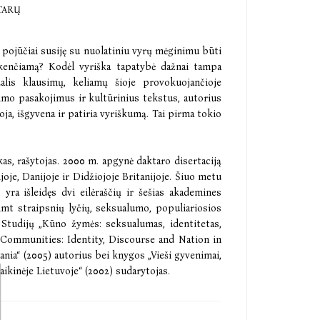
TARŲ
r pojūčiai susiję su nuolatiniu vyrų mėginimu būti
akenčiamą? Kodėl vyriška tapatybė dažnai tampa
alis klausimų, keliamų šioje provokuojančioje
nimo pasakojimus ir kultūrinius tekstus, autorius
ja, išgyvena ir patiria vyriškumą. Tai pirma tokio
kas, rašytojas. 2000 m. apgynė daktaro disertaciją
joje, Danijoje ir Didžiojoje Britanijoje. Šiuo metu
 yra išleidęs dvi eilėraščių ir šešias akademines
imt straipsnių lyčių, seksualumo, populiariosios
 Studijų „Kūno žymės: seksualumas, identitetas,
t Communities: Identity, Discourse and Nation in
ia“ (2005) autorius bei knygos „Vieši gyvenimai,
aikinėje Lietuvoje“ (2002) sudarytojas.