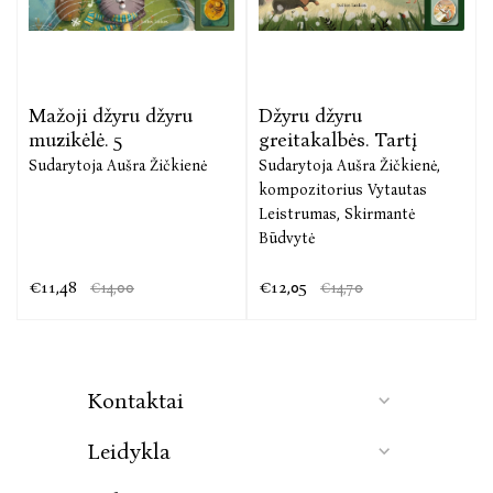
sudarytoja Aušra Žičkienė yra humanitarinių mokslų
daktarė, Lietuvių literatūros ir tautosakos instituto
mokslo darbuotoja.
Daineles aranžavo kompozitorius, atlikėjas Vytautas
Mažoji džyru džyru
Džyru džyru
Leistrumas, kuriantis muziką teatro spektakliams ir
muzikėlė. 5
greitakalbės. Tartį
filmams bei aktyviai koncertuojantis su
Sudarytoja Aušra Žičkienė
Sudarytoja Aušra Žičkienė,
bendraminčių grupe „Solo Ansamblis“.
kompozitorius Vytautas
Talentingo dailininko Dovydo Čiuplio iliustracijos
Leistrumas,
Skirmantė
pradžiugins ne tik vaikus, bet ir suaugusiuosius.
Būdvytė
Dainuoja: Rokas Petrauskas, Urtė Smulskytė, Kotryna
Stasikėlė
€11,48
€12,05
€14,00
€14,70
Kontaktai
Leidykla