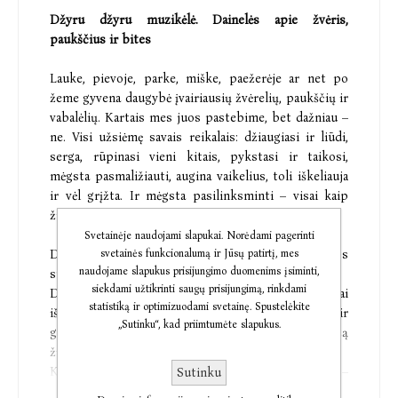
Džyru džyru muzikėlė. Dainelės apie žvėris,
paukščius ir bites
Lauke, pievoje, parke, miške, paežerėje ar net po
žeme gyvena daugybė įvairiausių žvėrelių, paukščių ir
vabalėlių. Kartais mes juos pastebime, bet dažniau –
ne. Visi užsiėmę savais reikalais: džiaugiasi ir liūdi,
serga, rūpinasi vieni kitais, pykstasi ir taikosi,
mėgsta pasmaližiauti, augina vaikelius, toli iškeliauja
ir vėl grįžta. Ir mėgsta pasilinksminti – visai kaip
žmonės.
Svetainėje naudojami slapukai. Norėdami pagerinti
svetainės funkcionalumą ir Jūsų patirtį, mes
Dainuodami apie gyvūnus, vaikai daug apie juos
naudojame slapukus prisijungimo duomenims įsiminti,
sužinos: kaip kuris atrodo, kaip elgiasi ir ką mėgsta.
siekdami užtikrinti saugų prisijungimą, rinkdami
Dainelių melodijos paprastos, nesunkiai
statistiką ir optimizuodami svetainę. Spustelėkite
išmokstamos. Jose išgirsite ir gegutės kukavimą, ir
„Sutinku“, kad priimtumėte slapukus.
giedrą linksmybių nuotaiką, ir liūdną skundą šaltą
žiemos dieną.
Knygelėje rasite ir dvi senovines sutartines –
Sutinku
„Gegutė sode, sode kukavo“ ir „Skrido bitė, tatato“.