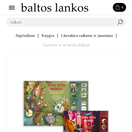
0
Pagrindinis
|
Knygos
|
Literatūra vaikams ir jaunimui
|
Garsinės ir su kitais efektais