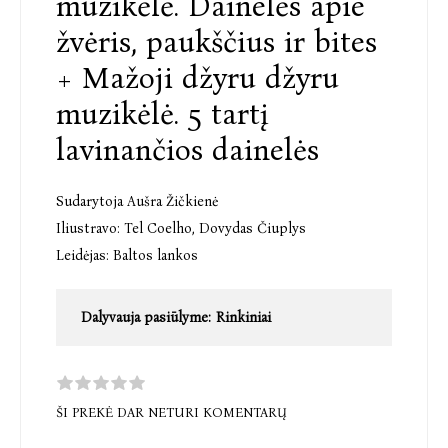
muzikėlė. Dainelės apie
žvėris, paukščius ir bites
+ Mažoji džyru džyru
muzikėlė. 5 tartį
lavinančios dainelės
Sudarytoja Aušra Žičkienė
Iliustravo:
Tel Coelho
,
Dovydas Čiuplys
Leidėjas:
Baltos lankos
Dalyvauja pasiūlyme:
Rinkiniai
ŠI PREKĖ DAR NETURI KOMENTARŲ