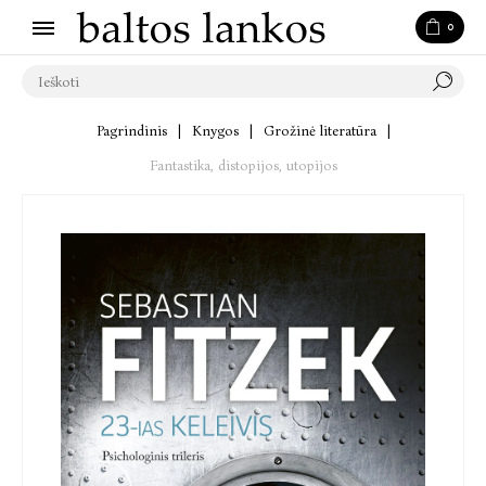
0
Pagrindinis
|
Knygos
|
Grožinė literatūra
|
Fantastika, distopijos, utopijos