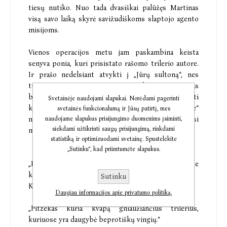
tiesų nutiko. Nuo tada dvasiškai palūžęs Martinas
visą savo laiką skyrė savižudiškoms slaptojo agento
misijoms.
Vienos operacijos metu jam paskambina keista
senyva ponia, kuri prisistato rašomo trilerio autore.
Ir prašo nedelsiant atvykti į „Jūrų sultoną“, nes
turinti naujų žinių apie jo šeimos dingimą. Martinas
buvo prisiekęs daugiau niekada gyvenime nekelti
Svetainėje naudojami slapukai. Norėdami pagerinti
kojos į laivą, bet jis sugrįžta ir sužino, jog „Sultone“
svetainės funkcionalumą ir Jūsų patirtį, mes
naudojame slapukus prisijungimo duomenims įsiminti,
netikėtai atsirado prieš kelias savaites dingusi
siekdami užtikrinti saugų prisijungimą, rinkdami
mergaitė. Kuri turi jo sūnaus pliušinį meškutį.
statistiką ir optimizuodami svetainę. Spustelėkite
„Sutinku“, kad priimtumėte slapukus.
„Be jokios abejonės, tai vienas iš įtaigiausių pasaulyje
kriminalinių istorijų kūrėjų.“
Sutinku
Karin Slaughter
Daugiau informacijos apie privatumo politiką.
„Fitzekas kuria kvapą gniaužiančius trilerius,
kuriuose yra daugybė beprotiškų vingių.“