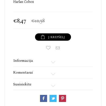
Harlan Coben
€8,47
€10,58
Į KREPŠELĮ
Informacija
Komentarai
Susisiekite