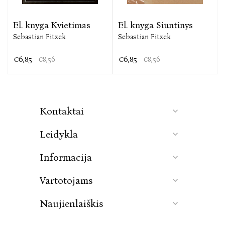
El. knyga Kvietimas
El. knyga Siuntinys
Sebastian Fitzek
Sebastian Fitzek
€6,85
€6,85
€8,56
€8,56
Kontaktai
Leidykla
Informacija
Vartotojams
Naujienlaiškis