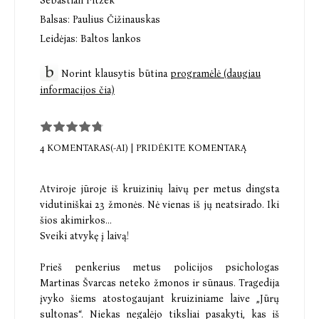
Sebastian Fitzek
Balsas:
Paulius Čižinauskas
Leidėjas:
Baltos lankos
Norint klausytis būtina
programėlė (daugiau
informacijos čia)
4 KOMENTARAS(-AI)
|
PRIDĖKITE KOMENTARĄ
Atviroje jūroje iš kruizinių laivų per metus dingsta
vidutiniškai 23 žmonės. Nė vienas iš jų neatsirado. Iki
šios akimirkos...
Sveiki atvykę į laivą!
Prieš penkerius metus policijos psichologas
Martinas Švarcas neteko žmonos ir sūnaus. Tragedija
įvyko šiems atostogaujant kruiziniame laive „Jūrų
sultonas“. Niekas negalėjo tiksliai pasakyti, kas iš