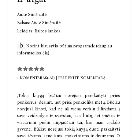
Aistė Simėnaitė
Balsas:
Aistė Simėnaitė
Leidėjas:
Baltos lankos
Norint klausytis būtina
programėlė (daugiau
informacijos čia)
1 KOMENTARAS(-AI)
|
PRIDĖKITE KOMENTARĄ
„Tokią knygą būčiau norėjusi perskaityti prieš
penkerius, dešimt, net prieš penkiolika metų. Būčiau
norėjusi žinoti, kad ne aš viena verkiu žiūrėdama į
save veidrodyje ir svarstau, kas būtų, jei imčiau ir
virtuviniu peiliu nupjaučiau tai, kas man trukdo
gyventi. Būčiau norėjusi tokią knygą duoti paskaityti
savo tėvams, seneliams, mokytojams ir draugams. O