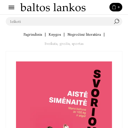
0
Pagrindinis
|
Knygos
|
Negrožinė literatūra
|
Sveikata, grožis, sportas