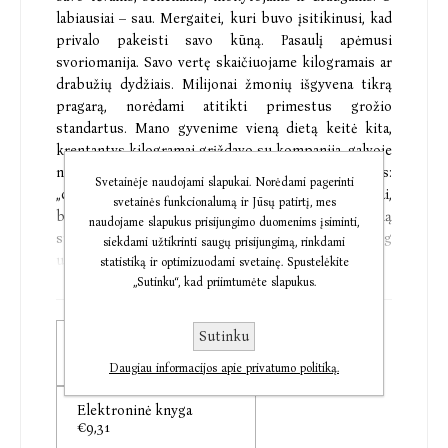
labiausiai – sau. Mergaitei, kuri buvo įsitikinusi, kad
privalo pakeisti savo kūną. Pasaulį apėmusi
svoriomanija. Savo vertę skaičiuojame kilogramais ar
drabužių dydžiais. Milijonai žmonių išgyvena tikrą
pragarą, norėdami atitikti primestus grožio
standartus. Mano gyvenime vieną dietą keitė kita,
krentantys kilogramai grįždavo su kompanija, galvoje
nesustodamas zyzė svoriomanijos radijas:
Svetainėje naudojami slapukai. Norėdami pagerinti
„centimetrai, gramai, kilogramai, kalorijos, riebalai,
svetainės funkcionalumą ir Jūsų patirtį, mes
baltymai, angliavandeniai…” O kokią didelę kainą
naudojame slapukus prisijungimo duomenims įsiminti,
sumokėjau, kad vieną dieną tas radijas imtų ir tiesiog
siekdami užtikrinti saugų prisijungimą, rinkdami
užsičiauptų.”
statistiką ir optimizuodami svetainę. Spustelėkite
Aistė Simėnaitė
„Sutinku“, kad priimtumėte slapukus.
Ši knyga – sukrečianti jaunos moters kovos su
Sutinku
Popierinė knyga
svoriu ir maistu istorija. Nuo pirmojo suvokimo, kad
€11,48
Daugiau informacijos apie privatumo politiką.
atrodo kitaip nei mokyklos gražuolės, iki vienas po
kito užklumpančių valgymo sutrikimų, chirurginio
Elektroninė knyga
nutukimo gydymo ir sudėtingų emocinių
€9,31
išgyvenimų. Tai itin atviras pasakojimas, kokiais