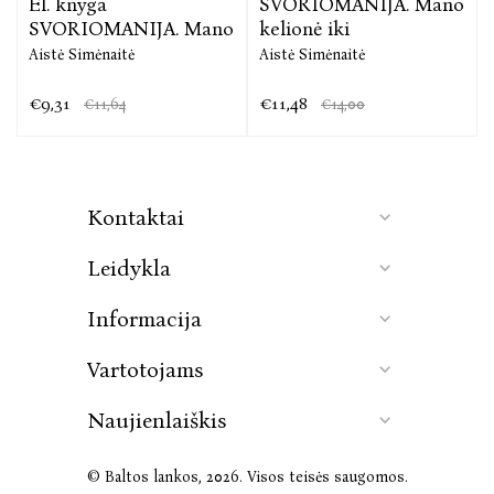
El. knyga
SVORIOMANIJA. Mano
SVORIOMANIJA. Mano
kelionė iki
Aistė Simėnaitė
Aistė Simėnaitė
€9,31
€11,48
€11,64
€14,00
Kontaktai
Leidykla
Informacija
Vartotojams
Naujienlaiškis
© Baltos lankos, 2026. Visos teisės saugomos.