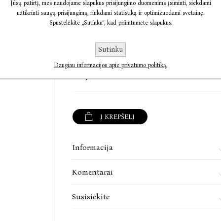
Jūsų patirtį, mes naudojame slapukus prisijungimo duomenims įsiminti, siekdami
Šiame rinkinyje yra 39 klausimai ir 39 atsak
užtikrinti saugų prisijungimą, rinkdami statistiką ir optimizuodami svetainę.
paauglystės ir brendimo patirties. Daugybė kl
Spustelėkite „Sutinku“, kad priimtumėte slapukus.
nereiškia, kad į juos nėra atsakymų. Nors šis k
neatsakantis į viską, kas neduoda ramybės, ta
ramiau, rasi žinių ir patarimų ir svarbiausia – 
Sutinku
rinkinys įkvėps drąsiau klausti ir ieškoti 
Daugiau informacijos apie privatumo politiką.
suaugusiesiems, mokantis, kaip galima atsakyti
€0,00
Leidinį rengė Akvilė Giniota, leidinio rengimą k
Į KREPŠELĮ
Informacija
Komentarai
Susisiekite