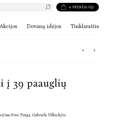
0
PREKĖS(-IŲ)
Akcijos
Dovanų idėjos
Tinklaraštis
 į 39 paauglių
ičius-Free Finga
,
Gabrielė Vilkickytė