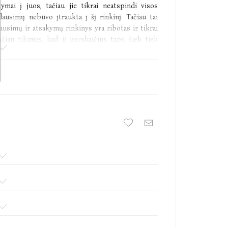
ymai į juos, tačiau jie tikrai neatspindi visos
ausimų nebuvo įtraukta į šį rinkinį. Tačiau tai
lausimų ir atsakymų rinkinys yra ribotas ir tikrai
čiau tikimės, kad jį perskaičius taps šiek tiek
imsi labiau pasitikėti savimi. Taip pat galbūt šis
atsakymų! Galbūt šis rinkinys bus naudingas ir
 į klausimus
onsultavo Lina Januškevičiūtė.