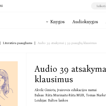
AS
Knygos
Audioknygos
|
Literatūra paaugliams
|
Audio 39 atsakymai į 39 paauglių klausimus
Audio 39 atsakymai
klausimus
Akvilė Giniota
,
Įvairovės edukacijos namai
Balsas:
Rūta Murinaitė-Rūta MUR
,
Tomas Narkev
Leidėjas:
Baltos lankos