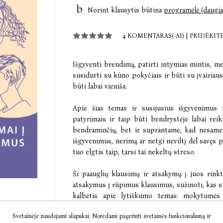
Norint klausytis būtina
programėlė (daugia
4 KOMENTARAS(-AI)
|
PRIDĖKIT
Išgyventi brendimą, patirti intymias mintis, m
susidurti su kūno pokyčiais ir būti su įvairiaus
būti labai vieniša.
Apie šias temas ir susijusius išgyvenimus 
patyrimais ir taip būti bendrystėje labai reik
bendraminčių, bet ir suprantame, kad nesame 
išgyvenimus, nerimą ar netgi neviltį dėl savęs p
tuo elgtis taip, tarsi tai nekeltų streso.
Ši paauglių klausimų ir atsakymų į juos rink
atsakymus į rūpimus klausimus, sužinoti, kas su
kalbėtis apie lytiškumo temas: mokytumės
atsakymų.
Svetainėje naudojami slapukai. Norėdami pagerinti svetainės funkcionalumą ir