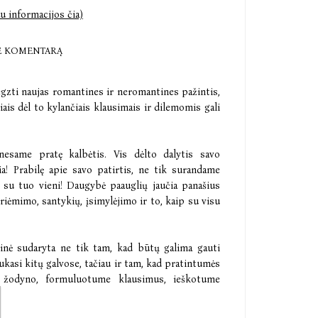
u informacijos čia)
E KOMENTARĄ
egzti naujas romantines ir neromantines pažintis,
iais dėl to kylančiais klausimais ir dilemomis gali
nesame pratę kalbėtis. Vis dėlto dalytis savo
ia! Prabilę apie savo patirtis, ne tik surandame
su tuo vieni! Daugybė paauglių jaučia panašius
riėmimo, santykių, įsimylėjimo ir to, kaip su visu
tinė sudaryta ne tik tam, kad būtų galima gauti
kasi kitų galvose, tačiau ir tam, kad pratintumės
 žodyno, formuluotume klausimus, ieškotume