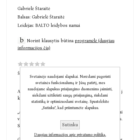
Gabrielė Štaraitė
Balsas:
Gabrielė Štaraitė
Leidėjas:
BALTO leidybos namai
Norint klausytis būtina
programėlė (daugiau
informacijos čia)
ŠI PREKĖ DAR NETURI KOMENTARŲ
Svetainėje naudojami slapukai. Norėdami pagerinti
svetainės funkcionalumą ir Jūsų patirtį, mes
naudojame slapukus prisijungimo duomenims įsiminti,
APIE AFRIKOS ŽMONES IR ŽVĖRIS. Visi atsakymai į
siekdami užtikrinti saugų prisijungimą, rinkdami
klausimą, kodėl verta aplankyti ir pažinti Afriką
statistiką ir optimizuodami svetainę. Spustelėkite
„Sutinku“, kad priimtumėte slapukus.
„Afrika – tai jausmas. Afrika – tai emocija. Afrika – tai
vaikystėje skaitytų nuotykių knygų įsikūnijimas.
Sutinku
Siurprizas, kuris laukia už posūkio. Netikėtumas".
Daugiau informacijos apie privatumo politiką.
Gabrielė Štaraitė – egzotinių kelionių organizatoriaus