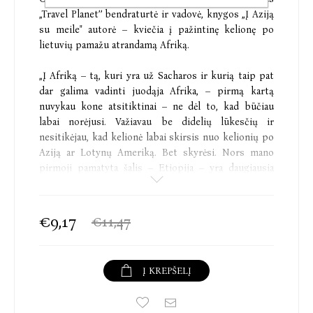
„Travel Planet’’ bendraturtė ir vadovė, knygos „Į Aziją
su meile" autorė – kviečia į pažintinę kelionę po
lietuvių pamažu atrandamą Afriką.
„Į Afriką – tą, kuri yra už Sacharos ir kurią taip pat
dar galima vadinti juodąja Afrika, – pirmą kartą
nuvykau kone atsitiktinai – ne dėl to, kad būčiau
labai norėjusi. Važiavau be didelių lūkesčių ir
nesitikėjau, kad kelionė labai skirsis nuo kelionių po
Aziją ar Lotynų Ameriką. Bet skyrėsi. Nors mano
pirmoji pamatyta šalis – Etiopija – yra daugiausia
kultūrinė ir istorinė kryptis, tačiau jau pirmosios
kad ir negausiai sutiktos antilopės, taip pat zebrai,
krokodilai ir beždžionės pažadino didelį norą
€9,17
€11,47
pamatyti kuo daugiau laukinių gyvūnų. Tada jau viena
Afrikos šalis keitė kitą: Botsvana ir Namibija,
Madagaskaras ir Uganda, Svazilandas (Esvatinis) ir
Į KREPŠELĮ
Pietų Afrikos Respublika, Tanzanija ir Kenija – visos
jos gali pasirodyti panašios, nes kas gi gali skirtis
safariuose ar pravažiuojamų kaimų lūšnelėse? Bet