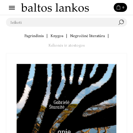
0
Pagrindinis
|
Knygos
|
Negrožinė literatūra
|
Kelionės ir atostogos