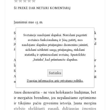
ŠI PREKĖ DAR NETURI KOMENTARŲ
Jaunimui nuo 13 m.
Stebuklas, kad dar neatsisakiau visų savo vilčių – juk
Svetainėje naudojami slapukai. Norėdami pagerinti
jos juokingos ir neįgyvendinamos. Laikausi jų
svetainės funkcionalumą ir Jūsų patirtį, mes
įsikibusi ir, nepaisydama jokių aplinkybių, tikiu, kad
naudojame slapukus prisijungimo duomenims įsiminti,
žmogaus širdis iš prigimties gera.
siekdami užtikrinti saugų prisijungimą, rinkdami
statistiką ir optimizuodami svetainę. Spustelėkite
Anos Frank dienoraštis – vienas iškalbingiausių ir
„Sutinku“, kad priimtumėte slapukus.
labiausiai jaudinančių holokausto liudijimų.
Slapstydamasi nuo nacių su šeima ir draugais
Sutinku
Amsterdame, Ana rašė dienoraštį nuo 1942 m. iki 1944
Daugiau informacijos apie privatumo politiką.
m.
Anos dienoraštis – ne vien holokausto liudijimas, bet
ir mergaitės brendimo, jos nepalaužiamo optimizmo
ir tikėjimo pačiu gyvenimu istorija. Jauna mergina
stebėjo skeldėjantį pasaulį, didžiausias žmonijos