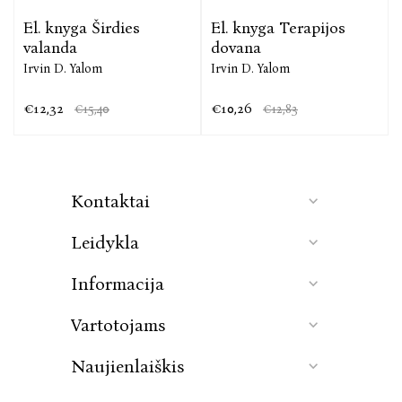
El. knyga Širdies
El. knyga Terapijos
valanda
dovana
Irvin D. Yalom
Irvin D. Yalom
€12,32
€10,26
€15,40
€12,83
Kontaktai
Leidykla
Informacija
Vartotojams
Naujienlaiškis