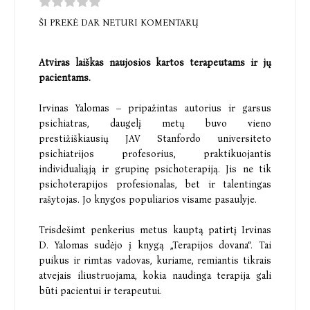
ŠI PREKĖ DAR NETURI KOMENTARŲ
Atviras laiškas naujosios kartos terapeutams ir jų
pacientams.
Irvinas Yalomas – pripažintas autorius ir garsus
psichiatras, daugelį metų buvo vieno
prestižiškiausių JAV Stanfordo universiteto
psichiatrijos profesorius, praktikuojantis
individualiąją ir grupinę psichoterapiją. Jis ne tik
psichoterapijos profesionalas, bet ir talentingas
rašytojas. Jo knygos populiarios visame pasaulyje.
Trisdešimt penkerius metus kauptą patirtį Irvinas
D. Yalomas sudėjo į knygą „Terapijos dovana“. Tai
puikus ir rimtas vadovas, kuriame, remiantis tikrais
atvejais iliustruojama, kokia naudinga terapija gali
būti pacientui ir terapeutui.