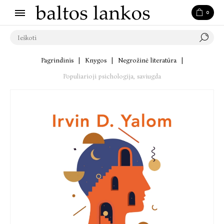
0
Pagrindinis
|
Knygos
|
Negrožinė literatūra
|
Populiarioji psichologija, saviugda