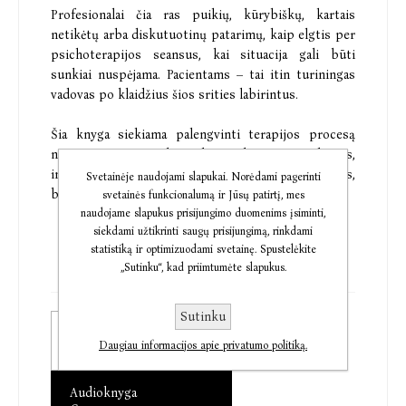
Profesionalai čia ras puikių, kūrybiškų, kartais
netikėtų arba diskutuotinų patarimų, kaip elgtis per
psichoterapijos seansus, kai situacija gali būti
sunkiai nuspėjama. Pacientams – tai itin turiningas
vadovas po klaidžius šios srities labirintus.
Šia knyga siekiama palengvinti terapijos procesą
naujai pacientų ir konsultantų kartai. Tai įdomus,
informatyvus ir įžvalgus skaitinys visiems,
Svetainėje naudojami slapukai. Norėdami pagerinti
besidomintiems asmeniniu tobulėjimu.
svetainės funkcionalumą ir Jūsų patirtį, mes
naudojame slapukus prisijungimo duomenims įsiminti,
siekdami užtikrinti saugų prisijungimą, rinkdami
statistiką ir optimizuodami svetainę. Spustelėkite
„Sutinku“, kad priimtumėte slapukus.
Sutinku
Elektroninė knyga
Daugiau informacijos apie privatumo politiką.
€10,26
Audioknyga