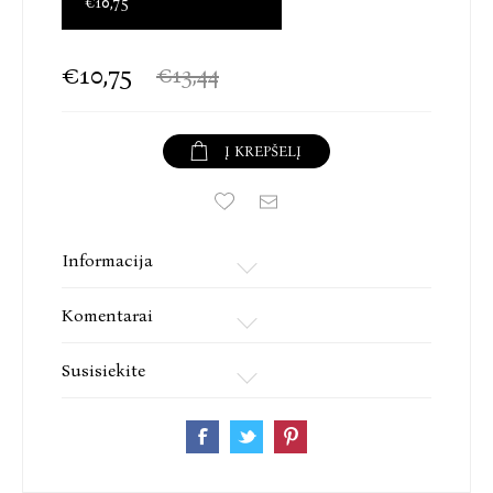
€10,75
€10,75
€13,44
Į KREPŠELĮ
Informacija
Komentarai
Susisiekite