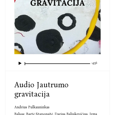
-4:56
Audio Jautrumo
gravitacija
Andrius Pulkauninkas
Balsas:
Bartė Staponaitė
,
Darius Baliukevičius
,
Irma