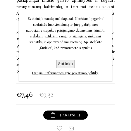
paslaptingai kilusio gaisro aplinkybes ir sugauti
nesugaunamą kaltininką, o taip pat toliau sekant
Andriaus pėdomis nuklystama į Daniją, kur veikėjas
Svetainėje naudojami slapukai. Norėdami pagerinti
išvyksta studijuoti teatro meno.
svetainės funkcionalumą ir Jūsų patirtį, mes
naudojame slapukus prisijungimo duomenims įsiminti,
Siurrealistiškai pinasi tyrėjos dabartis ir Andriaus
siekdami užtikrinti saugų prisijungimą, rinkdami
ateitis. Paraleliai sugretinamos dvi viena kitai
statistiką ir optimizuodami svetainę. Spustelėkite
prieštaraujančios alternatyvos: homo sovietikus,
„Sutinku“, kad priimtumėte slapukus.
mokantis dirbti iki sąmonės netekimo, ir
besimėgaujantis bohemišku gyvenimu bei tinginyste
Sutinku
animus animalis. Panika ir atodrėkis gausaus
pasirinkimo akivaizdoje.
Daugiau informacijos apie privatumo politiką.
€7,46
€9,32
Į KREPŠELĮ