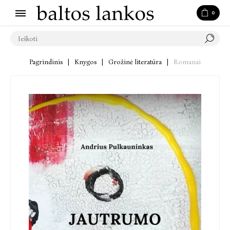
0
Pagrindinis
|
Knygos
|
Grožinė literatūra
|
Romanai