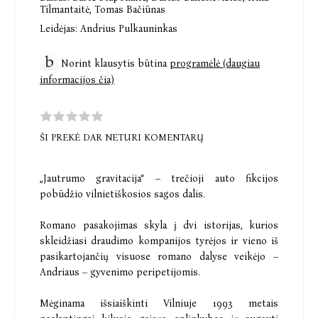
Tilmantaitė
,
Tomas Bačiūnas
Leidėjas:
Andrius Pulkauninkas
Norint klausytis būtina
programėlė (daugiau
informacijos čia)
ŠI PREKĖ DAR NETURI KOMENTARŲ
„Jautrumo gravitacija“ – trečioji auto fikcijos
pobūdžio vilnietiškosios sagos dalis.
Romano pasakojimas skyla į dvi istorijas, kurios
skleidžiasi draudimo kompanijos tyrėjos ir vieno iš
pasikartojančių visuose romano dalyse veikėjo –
Andriaus – gyvenimo peripetijomis.
Mėginama išsiaiškinti Vilniuje 1993 metais