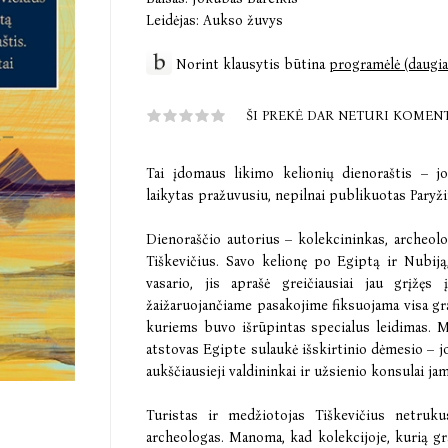
Leidėjas:
Aukso žuvys
Norint klausytis būtina
programėlė (daugia
ŠI PREKĖ DAR NETURI KOMEN
Tai įdomaus likimo kelionių dienoraštis – j
laikytas pražuvusiu, nepilnai publikuotas Paryžiuj
Dienoraščio autorius – kolekcininkas, archeolo
Tiškevičius. Savo kelionę po Egiptą ir Nubij
vasario, jis aprašė greičiausiai jau grįžęs
žaižaruojančiame pasakojime fiksuojama visa graf
kuriems buvo išrūpintas specialus leidimas. M
atstovas Egipte sulaukė išskirtinio dėmesio – j
aukščiausieji valdininkai ir užsienio konsulai ja
Turistas ir medžiotojas Tiškevičius netrukus
archeologas. Manoma, kad kolekcijoje, kurią g