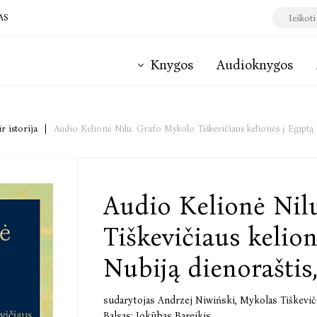
AS
Knygos
Audioknygos
ir istorija
|
Audio Kelionė Nilu. Grafo Mykolo Tiškevičiaus kelionės į Egiptą 
Audio Kelionė Nil
Tiškevičiaus kelion
Nubiją dienoraštis
sudarytojas Andrzej Niwiński
,
Mykolas Tiškevič
Balsas:
Jokūbas Bareikis