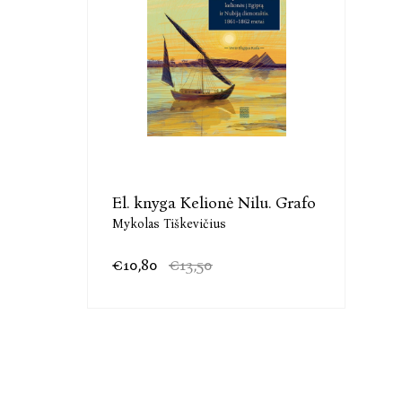
El. knyga Kelionė Nilu. Grafo
Mykolas Tiškevičius
€10,80
€13,50