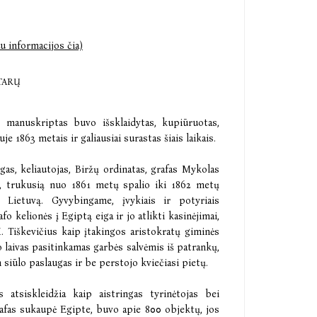
u informacijos čia)
TARŲ
o manuskriptas buvo išsklaidytas, kupiūruotas,
e 1863 metais ir galiausiai surastas šiais laikais.
gas, keliautojas, Biržų ordinatas, grafas Mykolas
ą, trukusią nuo 1861 metų spalio iki 1862 metų
 į Lietuvą. Gyvybingame, įvykiais ir potyriais
o kelionės į Egiptą eiga ir jo atlikti kasinėjimai,
. Tiškevičius kaip įtakingos aristokratų giminės
o laivas pasitinkamas garbės salvėmis iš patrankų,
m siūlo paslaugas ir be perstojo kviečiasi pietų.
 atsiskleidžia kaip aistringas tyrinėtojas bei
rafas sukaupė Egipte, buvo apie 800 objektų, jos