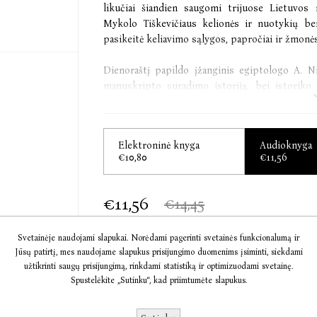
likučiai šiandien saugomi trijuose Lietuvos 
Mykolo Tiškevičiaus kelionės ir nuotykių be
pasikeitė keliavimo sąlygos, papročiai ir žmonės
Dienoraštį papildo įžanginis egiptologo A. Ni
manuskripto suradimo istoriją, bei istoriko 
supažindinantis su Tiškevičių gimine ir jų palik
Elektroninė knyga
Audioknyga
€10,80
€11,56
€11,56
€14,45
Svetainėje naudojami slapukai. Norėdami pagerinti svetainės funkcionalumą ir
Jūsų patirtį, mes naudojame slapukus prisijungimo duomenims įsiminti, siekdami
Į KREPŠELĮ
užtikrinti saugų prisijungimą, rinkdami statistiką ir optimizuodami svetainę.
Spustelėkite „Sutinku“, kad priimtumėte slapukus.
Informacija