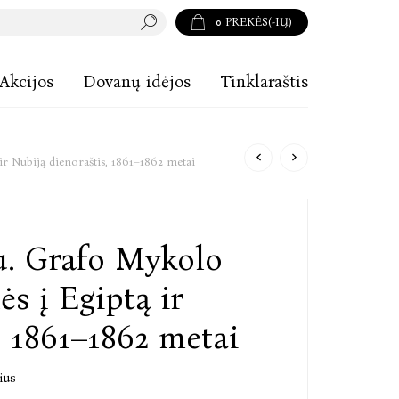
0
PREKĖS(-IŲ)
Akcijos
Dovanų idėjos
Tinklaraštis
ir Nubiją dienoraštis, 1861–1862 metai
u. Grafo Mykolo
ės į Egiptą ir
, 1861–1862 metai
ius