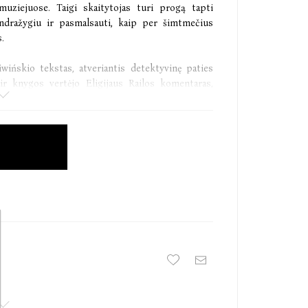
muziejuose. Taigi skaitytojas turi progą tapti
ndražygiu ir pasmalsauti, kaip per šimtmečius
.
wińskio tekstas, atveriantis detektyvinę paties
ir knygos vertėjo Eligijaus Railos komentaras,
imu Lietuvai.