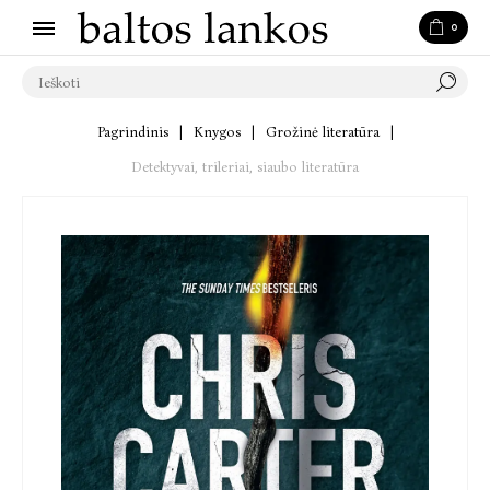
0
Pagrindinis
|
Knygos
|
Grožinė literatūra
|
Detektyvai, trileriai, siaubo literatūra