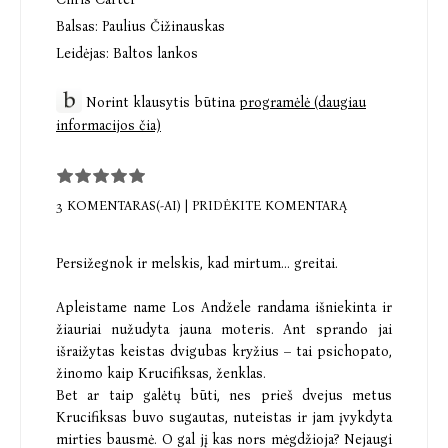
Balsas:
Paulius Čižinauskas
Leidėjas:
Baltos lankos
Norint klausytis būtina
programėlė (daugiau
informacijos čia)
3 KOMENTARAS(-AI)
|
PRIDĖKITE KOMENTARĄ
Persižegnok ir melskis, kad mirtum... greitai.
Apleistame name Los Andžele randama išniekinta ir
žiauriai nužudyta jauna moteris. Ant sprando jai
išraižytas keistas dvigubas kryžius – tai psichopato,
žinomo kaip Krucifiksas, ženklas.
Bet ar taip galėtų būti, nes prieš dvejus metus
Krucifiksas buvo sugautas, nuteistas ir jam įvykdyta
mirties bausmė. O gal jį kas nors mėgdžioja? Nejaugi