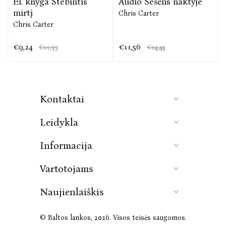
El. knyga Stebintis
Audio Šešėlis naktyje
mirtį
Chris Carter
Chris Carter
€9,24
€11,56
€11,55
€14,44
Kontaktai
Leidykla
Informacija
Vartotojams
Naujienlaiškis
© Baltos lankos, 2026. Visos teisės saugomos.