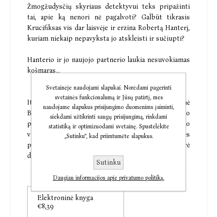
Žmogžudysčių skyriaus detektyvui teks pripažinti
tai, apie ką nenori nė pagalvoti? Galbūt tikrasis
Krucifiksas vis dar laisvėje ir erzina Robertą Hanterį,
kuriam niekaip nepavyksta jo atskleisti ir sučiupti?
Hanterio ir jo naujojo partnerio laukia nesuvokiamas
košmaras...
Svetainėje naudojami slapukai. Norėdami pagerinti
svetainės funkcionalumą ir Jūsų patirtį, mes
Italų kilmės rašytojas Chrisas Carteris gimė
naudojame slapukus prisijungimo duomenims įsiminti,
Brazilijoje, Mičigano universitete studijavo
siekdami užtikrinti saugų prisijungimą, rinkdami
psichologiją ir nusikalstamą elgseną. Kaip Mičigano
statistiką ir optimizuodami svetainę. Spustelėkite
valstijos apygardos prokuroro kriminalinės
„Sutinku“, kad priimtumėte slapukus.
psichologijos komandos narys, jis apklausė ir tyrė
daugybę nusikaltėlių, įskaitant ir serijinius žudikus.
Sutinku
Daugiau informacijos apie privatumo politiką.
Elektroninė knyga
€8,39