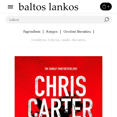
0
Pagrindinis
|
Knygos
|
Grožinė literatūra
|
Detektyvai, trileriai, siaubo literatūra