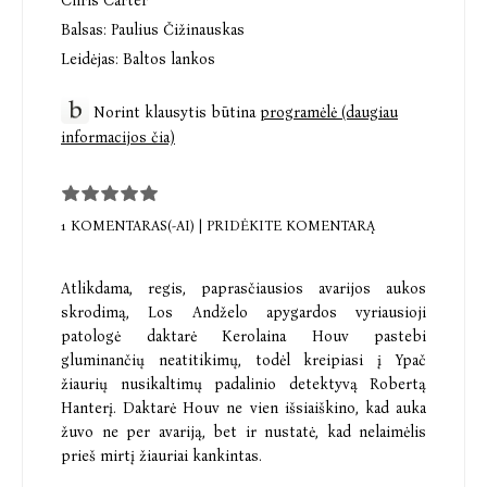
Chris Carter
Balsas:
Paulius Čižinauskas
Leidėjas:
Baltos lankos
Norint klausytis būtina
programėlė (daugiau
informacijos čia)
1 KOMENTARAS(-AI)
|
PRIDĖKITE KOMENTARĄ
Atlikdama, regis, paprasčiausios avarijos aukos
skrodimą, Los Andželo apygardos vyriausioji
patologė daktarė Kerolaina Houv pastebi
gluminančių neatitikimų, todėl kreipiasi į Ypač
žiaurių nusikaltimų padalinio detektyvą Robertą
Hanterį. Daktarė Houv ne vien išsiaiškino, kad auka
žuvo ne per avariją, bet ir nustatė, kad nelaimėlis
prieš mirtį žiauriai kankintas.