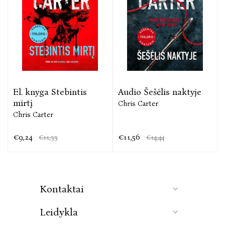
El. knyga Stebintis
Audio Šešėlis naktyje
mirtį
Chris Carter
Chris Carter
€9,24
€11,56
€11,55
€14,44
Kontaktai
Leidykla