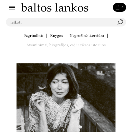
0
Pagrindinis
|
Knygos
|
Negrožinė literatūra
|
Atsiminimai, biografijos, esė ir tikros istorijos