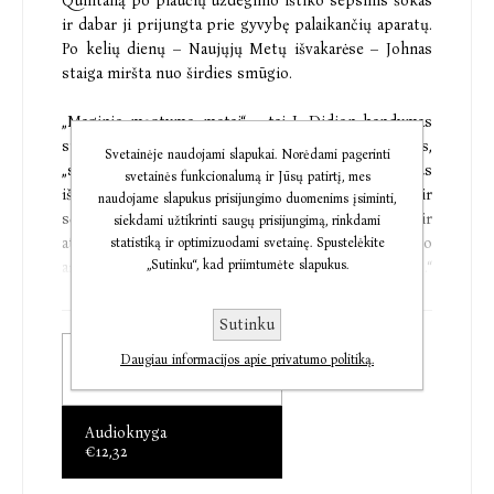
Quintaną po plaučių uždegimo ištiko sepsinis šokas
ir dabar ji prijungta prie gyvybę palaikančių aparatų.
Po kelių dienų – Naujųjų Metų išvakarėse – Johnas
staiga miršta nuo širdies smūgio.
„Maginio mąstymo metai“ – tai J. Didion bandymas
suvokti pirmuosius metus po staigios netekties,
Svetainėje naudojami slapukai. Norėdami pagerinti
„savaites, paskui mėnesius, sugriovusius bet kokius
svetainės funkcionalumą ir Jūsų patirtį, mes
išankstinius įsitikinimus apie mirtį, ligą, tikimybę ir
naudojame slapukus prisijungimo duomenims įsiminti,
sėkmę, apie laimę ir nelaimę, santuoką, vaikus ir
siekdami užtikrinti saugų prisijungimą, rinkdami
atmintį, apie sielvartą ir tai, kaip žmonės susitaiko
statistiką ir optimizuodami svetainę. Spustelėkite
„Sutinku“, kad priimtumėte slapukus.
arba nesusitaiko su tuo, jog gyvenimas baigiasi...“
Atsiminimai stulbina nuoširdumu, atskleidžia
asmenišką, tačiau sykiu universalią bendro gyvenimo
Sutinku
ir netekties patirtį.
Popierinė knyga
Daugiau informacijos apie privatumo politiką.
€12,63
„Nepaprastos literatūrinės drąsos kūrinys – minties
Audioknyga
aiškumu garsėjanti rašytoja leidžia mums stebėti,
€12,32
kaip sielvartas aptemdo protą… Ji grįžta į praeitį,
kad atskleistų savo unikalios santuokos portretą… J.