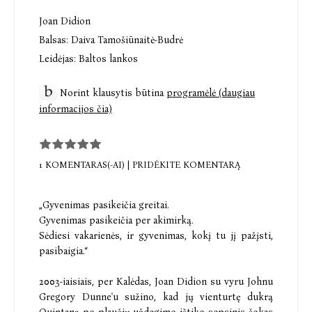
Joan Didion
Balsas:
Daiva Tamošiūnaitė-Budrė
Leidėjas:
Baltos lankos
Norint klausytis būtina
programėlė (daugiau
informacijos čia)
1 KOMENTARAS(-AI)
|
PRIDĖKITE KOMENTARĄ
„Gyvenimas pasikeičia greitai.
Gyvenimas pasikeičia per akimirką.
Sėdiesi vakarienės, ir gyvenimas, kokį tu jį pažįsti,
pasibaigia.“
2003-iaisiais, per Kalėdas, Joan Didion su vyru Johnu
Gregory Dunne'u sužino, kad jų vienturtę dukrą