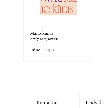
Mano kūnas
Emily Ratajkowski
€6,50
€15,41
Kontaktai
Leidykla