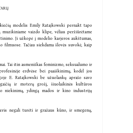
TARŲ
ikiečių modelis Emily Ratajkowski pernakt tapo
 muzikiniame vaizdo klipe, vėliau peržiūrėtame
iktinimo. Ji užkopė į modelio karjeros aukštumas,
o filmuose. Tačiau siekdama šlovės suvokė, kaip
ai. Tai itin asmeniškas feminizmo, seksualumo ir
profesinėje erdvėse bei paaiškinimų, kodėl jos
nygoje E. Ratajkowski be užuolankų aprašo savo
rgaičių ir moterų grožį, šiuolaikinės kultūros
o niekinimą, ydingą mados ir kino industrijų
eris negali turėti ir gražaus kūno, ir smegenų,