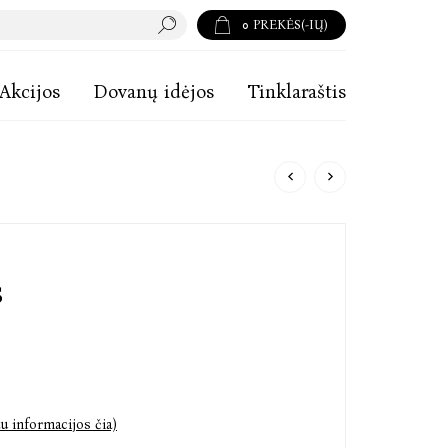
0
PREKĖS(-IŲ)
Akcijos
Dovanų idėjos
Tinklaraštis
s
u informacijos čia)