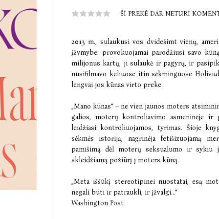
ŠI PREKĖ DAR NETURI KOMEN
2013 m., sulaukusi vos dvidešimt vienų, amer
įžymybe: provokuojamai parodžiusi savo kūną
milijonus kartų, ji sulaukė ir pagyrų, ir pasip
nusifilmavo keliuose itin sėkminguose Holivud
lengvai jos kūnas virto preke.
„Mano kūnas“ – ne vien jaunos moters atsiminim
galios, moterų kontroliavimo asmeninėje ir 
leidžiasi kontroliuojamos, tyrimas. Šioje k
sėkmės istoriją, nagrinėja fetišizuojamą me
pamišimą dėl moterų seksualumo ir sykiu j
skleidžiamą požiūrį į moters kūną.
„Meta iššūkį stereotipinei nuostatai, esą mot
negali būti ir patraukli, ir įžvalgi...“
Washington Post