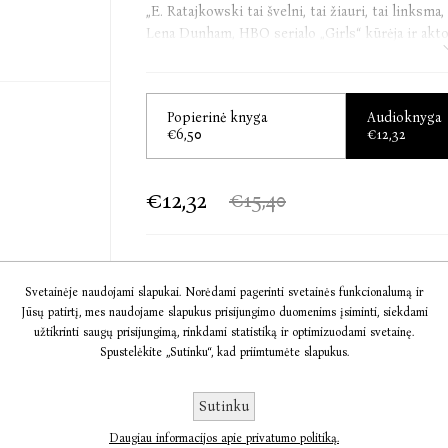
„E. Ratajkowski tai švelni, tai žiauri, tai linksma
Lena Dunham, HBO serialo „Girls“ kūrėja ir akt
„Reikia įtraukti į privalomų skaitinių sąrašą.“
Lisa Taddeo, knygos „Trys moterys“ autorė
Popierinė knyga
Audioknyga
€6,50
€12,32
Emily Ratajkowski (Emili Ratakauski) – modeli
verslininkė, socialinės platformos „Instagra
€12,32
€15,40
Magazine“, pavadinta „Buying Myself Back“, vos 
tapo skaitomiausiu žurnalo metų tekstu. 2021
„Mano kūnas“ išsyk tapo „New York Times“ best
„Esquire“ ir „People“ pripažino ją viena geriausi
Į KREPŠELĮ
Svetainėje naudojami slapukai. Norėdami pagerinti svetainės funkcionalumą ir
Jūsų patirtį, mes naudojame slapukus prisijungimo duomenims įsiminti, siekdami
užtikrinti saugų prisijungimą, rinkdami statistiką ir optimizuodami svetainę.
Informacija
Spustelėkite „Sutinku“, kad priimtumėte slapukus.
Komentarai
Sutinku
Daugiau informacijos apie privatumo politiką.
Susisiekite