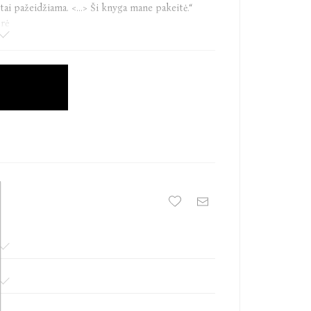
, tai pažeidžiama. <...> Ši knyga mane pakeitė.“
orė
s, aktorė, moterų teisių aktyvistė, perspektyvi
m“ žvaigždė. 2020 m. jos esė žurnalui „New York
per parą sulaukė daugiau nei milijono peržiūrų ir
 m. pasirodžiusi E. Ratajkowski debiutinė knyga
seleriu, o tokie leidiniai kaip „Vogue“, „Time",
ų tais metais.