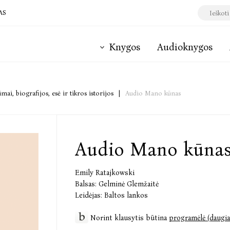
AS
Knygos
Audioknygos
mai, biografijos, esė ir tikros istorijos
|
Audio Mano kūnas
Audio Mano kūna
Emily Ratajkowski
Balsas:
Gelminė Glemžaitė
Leidėjas:
Baltos lankos
Norint klausytis būtina
programėlė (daugia